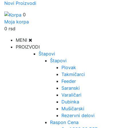
Novi Proizvodi
0
Moja korpa
0
rsd
MENI
PROIZVODI
Štapovi
Štapovi
Plovak
Takmičarci
Feeder
Saranski
Varaličari
Dubinka
Mušičarski
Rezervni delovi
Raspon Cena