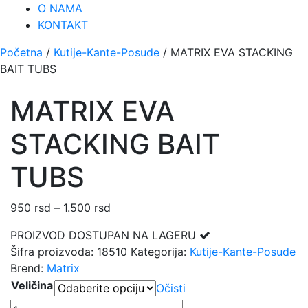
O NAMA
KONTAKT
Početna
/
Kutije-Kante-Posude
/ MATRIX EVA STACKING
BAIT TUBS
MATRIX EVA
STACKING BAIT
TUBS
950
rsd
–
1.500
rsd
Raspon
cena:
PROIZVOD DOSTUPAN NA LAGERU
od
Šifra proizvoda:
18510
Kategorija:
Kutije-Kante-Posude
950 rsd
Brend:
Matrix
do
Veličina
Očisti
1.500 rsd
MATRIX