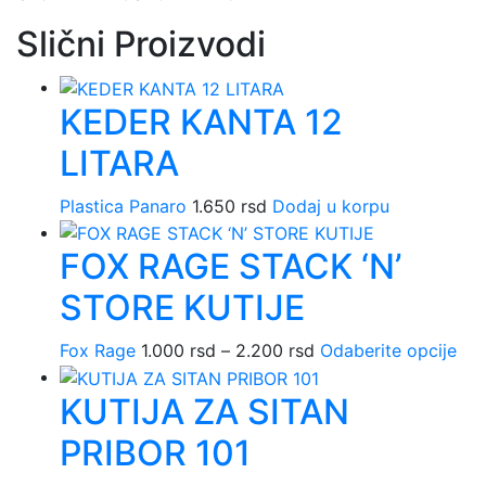
Slični Proizvodi
KEDER KANTA 12
LITARA
Plastica Panaro
1.650
rsd
Dodaj u korpu
FOX RAGE STACK ‘N’
STORE KUTIJE
Fox Rage
1.000
rsd
–
2.200
rsd
Raspon
Odaberite opcije
Ova
cena:
pro
KUTIJA ZA SITAN
od
ima
1.000 rsd
viš
PRIBOR 101
do
vari
2.200 rsd
Opc