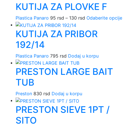
KUTIJA ZA PLOVKE F
mog
biti
Plastica Panaro
95
rsd
–
130
rsd
Raspon
Odaberite opcije
Ov
izab
cena:
pr
na
KUTIJA ZA PRIBOR
od
i
stran
95 rsd
vi
proi
192/14
do
va
130 rsd
Op
Plastica Panaro
795
rsd
Dodaj u korpu
m
bi
PRESTON LARGE BAIT
iz
n
TUB
st
pr
Preston
830
rsd
Dodaj u korpu
PRESTON SIEVE 1PT /
SITO