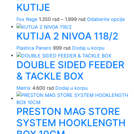
KUTIJE
Fox Rage
1.350
rsd
–
1.999
rsd
Raspon
Odaberite opcije
Ova
cena:
pro
KUTIJA 2 NIVOA 118/2
od
ima
1.350 rsd
više
Plastica Panaro
999
rsd
Dodaj u korpu
do
vari
1.999 rsd
Opc
DOUBLE SIDED FEEDER
mo
biti
& TACKLE BOX
iza
na
Matrix
4.600
rsd
Dodaj u korpu
stra
pro
PRESTON MAG STORE
SYSTEM HOOKLENGTH