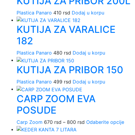
KUTIJA ZA PRIBOR 200L
proizvo
Plastica Panaro
410
rsd
Dodaj u korpu
KUTIJA ZA VARALICE
182
Plastica Panaro
480
rsd
Dodaj u korpu
KUTIJA ZA PRIBOR 150
Plastica Panaro
499
rsd
Dodaj u korpu
CARP ZOOM EVA
POSUDE
Carp Zoom
670
rsd
–
800
rsd
Raspon
Odaberite opcije
Ovaj
cena:
proi