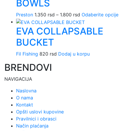
BOWLS
Preston
1.350
rsd
–
1.800
rsd
Raspon
Odaberite opcije
Ovaj
cena:
proiz
EVA COLLAPSABLE
od
ima
1.350 rsd
više
BUCKET
do
varija
1.800 rsd
Opcij
Fil Fishing
820
rsd
Dodaj u korpu
mogu
biti
BRENDOVI
izabr
na
NAVIGACIJA
strani
Naslovna
proiz
O nama
Kontakt
Opšti uslovi kupovine
Pravilnici i obrasci
Način plaćanja