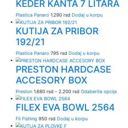
KEDER KANTA 7 LITARA
od
ima
670 rsd
više
Plastica Panaro
1.290
rsd
Dodaj u korpu
do
varij
800 rsd
Opci
KUTIJA ZA PRIBOR
mog
biti
192/21
izab
na
Plastica Panaro
795
rsd
Dodaj u korpu
stran
proi
PRESTON HARDCASE
ACCESORY BOX
Preston
1.680
rsd
–
2.200
rsd
Raspon
Odaberite opcije
Ovaj
cena:
proi
FILEX EVA BOWL 2564
od
ima
1.680 rsd
više
Fil Fishing
950
rsd
Dodaj u korpu
do
varija
2.200 rsd
Opci