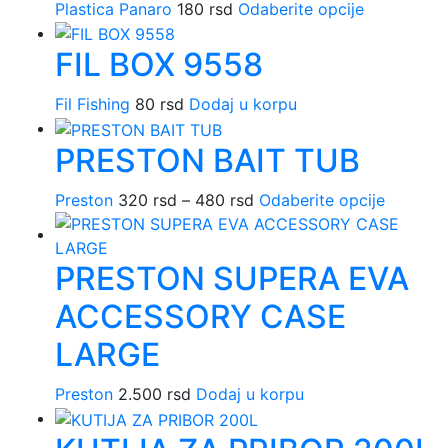
Plastica Panaro
180
rsd
Odaberite opcije
Ovaj
mo
proizvod
biti
FIL BOX 9558
ima
iza
više
na
Fil Fishing
80
rsd
Dodaj u korpu
varijanti.
str
Opcije
pro
PRESTON BAIT TUB
mogu
biti
Preston
320
rsd
–
480
rsd
Raspon
Odaberite opcije
Ovaj
izabrane
cena:
proizvo
na
od
ima
stranici
PRESTON SUPERA EVA
320 rsd
više
proizvoda.
do
varijanti
ACCESSORY CASE
480 rsd
Opcije
mogu
LARGE
biti
izabran
Preston
2.500
rsd
Dodaj u korpu
na
stranici