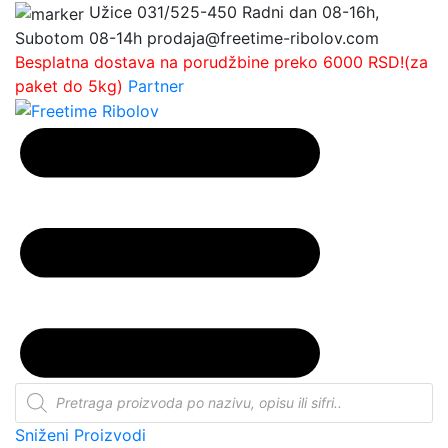
Užice
031/525-450
Radni dan 08-16h,
Subotom 08-14h
prodaja@freetime-ribolov.com
Besplatna dostava na porudžbine preko 6000 RSD!(za
paket do 5kg)
Partner
Products
search
Sniženi Proizvodi