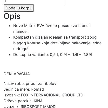
EVA
Dodaj u korpu
STACKING
Opis
BAIT
TUBS
Nove Matrix EVA čvrste posude za hranu i
količina
mamce!
Kompaktan dizajan idealan za transport zbog
blagog konusa koja dozvoljava pakovanje jedne
u drugu!
Dostupne varijante: 0,5 l, 0.9l – 1.4l – 1.89l
DEKLARACIJA
Naziv robe: pribor za ribolov
Jedinica mere: komad
Izvoznik: FOX INTERNACIONAL GROUP LTD
Država porekla: KINA
Uvoznik: RIBOSPORT MMOD