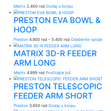
Opcije
Matrix
2.400
rsd
Dodaj u korpu
mogu
biti
PRESTON EVA BOWL &
izabrane
na
HOOP
stranici
proizvoda.
Raspon
Ovaj
Preston
4.900
rsd
–
5.400
rsd
Odaberite opcije
cena:
proi
MATRIX 3D-R FEEDER
od
ima
4.900 rsd
više
ARM LONG
do
varij
5.400 rsd
Opci
Matrix
4.999
rsd
Pročitajte još
mog
biti
PRESTON TELESCOPIC
izab
na
FEEDER ARM SHORT
stran
proi
Preston
3.850
rsd
Dodaj u korpu