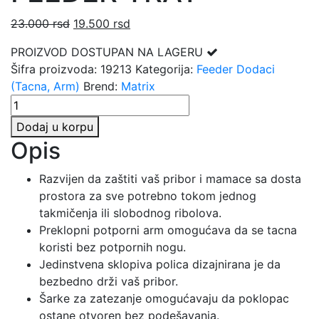
Originalna
Trenutna
23.000
rsd
19.500
rsd
cena
cena
PROIZVOD DOSTUPAN NA LAGERU
je
je:
Šifra proizvoda:
19213
Kategorija:
Feeder Dodaci
bila:
19.500 rsd.
(Tacna, Arm)
Brend:
Matrix
23.000 rsd.
MATRIX
PRO
Dodaj u korpu
RIGID
Opis
FEEDER
TRAY
Razvijen da zaštiti vaš pribor i mamace sa dosta
količina
prostora za sve potrebno tokom jednog
takmičenja ili slobodnog ribolova.
Preklopni potporni arm omogućava da se tacna
koristi bez potpornih nogu.
Jedinstvena sklopiva polica dizajnirana je da
bezbedno drži vaš pribor.
Šarke za zatezanje omogućavaju da poklopac
ostane otvoren bez podešavanja.