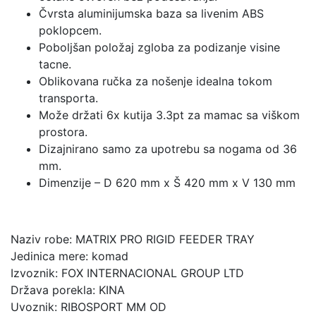
Čvrsta aluminijumska baza sa livenim ABS
poklopcem.
Poboljšan položaj zgloba za podizanje visine
tacne.
Oblikovana ručka za nošenje idealna tokom
transporta.
Može držati 6x kutija 3.3pt za mamac sa viškom
prostora.
Dizajnirano samo za upotrebu sa nogama od 36
mm.
Dimenzije – D 620 mm x Š 420 mm x V 130 mm
Naziv robe: MATRIX PRO RIGID FEEDER TRAY
Jedinica mere: komad
Izvoznik: FOX INTERNACIONAL GROUP LTD
Država porekla: KINA
Uvoznik: RIBOSPORT MM OD