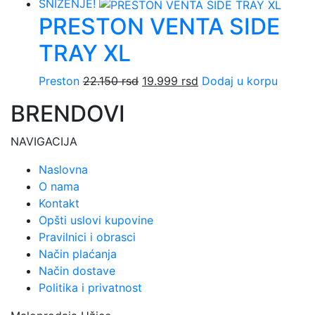
SNIŽENJE!
PRESTON VENTA SIDE
TRAY XL
Originalna
Trenutna
Preston
22.150
rsd
19.999
rsd
Dodaj u korpu
cena
cena
BRENDOVI
je
je:
bila:
19.999 rsd.
NAVIGACIJA
22.150 rsd.
Naslovna
O nama
Kontakt
Opšti uslovi kupovine
Pravilnici i obrasci
Način plaćanja
Način dostave
Politika i privatnost