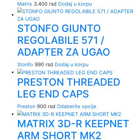
Matrix
3.400
rsd
Dodaj u korpu
STONFO GIUNTO
REGOLABILE 571 /
ADAPTER ZA UGAO
Stonfo
990
rsd
Dodaj u korpu
PRESTON THREADED
LEG END CAPS
Ovaj
Preston
900
rsd
Odaberite opcije
proizvod
MATRIX 3D-R KEEPNET
ima
više
ARM SHORT MK2
varijanti.