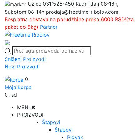
Užice
031/525-450
Radni dan 08-16h,
Subotom 08-14h
prodaja@freetime-ribolov.com
Besplatna dostava na porudžbine preko 6000 RSD!(za
paket do 5kg)
Partner
Products
search
Sniženi Proizvodi
Novi Proizvodi
0
Moja korpa
0
rsd
MENI
PROIZVODI
Štapovi
Štapovi
Plovak