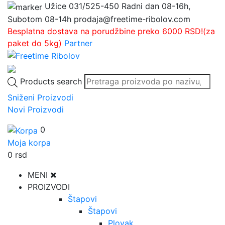
Užice
031/525-450
Radni dan 08-16h,
Subotom 08-14h
prodaja@freetime-ribolov.com
Besplatna dostava na porudžbine preko 6000 RSD!(za
paket do 5kg)
Partner
Products search
Sniženi Proizvodi
Novi Proizvodi
0
Moja korpa
0
rsd
MENI
PROIZVODI
Štapovi
Štapovi
Plovak