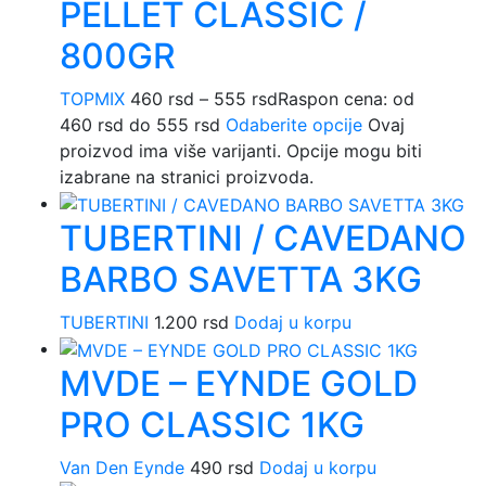
PELLET CLASSIC /
800GR
TOPMIX
460
rsd
–
555
rsd
Raspon cena: od
460 rsd do 555 rsd
Odaberite opcije
Ovaj
proizvod ima više varijanti. Opcije mogu biti
izabrane na stranici proizvoda.
TUBERTINI / CAVEDANO
BARBO SAVETTA 3KG
TUBERTINI
1.200
rsd
Dodaj u korpu
MVDE – EYNDE GOLD
PRO CLASSIC 1KG
Van Den Eynde
490
rsd
Dodaj u korpu