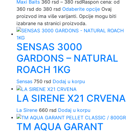
Maxi Baits
360
rsd
–
380
rsd
Raspon cena: od
360 rsd do 380 rsd
Odaberite opcije
Ovaj
proizvod ima više varijanti. Opcije mogu biti
izabrane na stranici proizvoda.
SENSAS 3000
GARDONS – NATURAL
ROACH 1KG
Sensas
750
rsd
Dodaj u korpu
LA SIRENE X21 CRVENA
La Sirene
660
rsd
Dodaj u korpu
TM AQUA GARANT