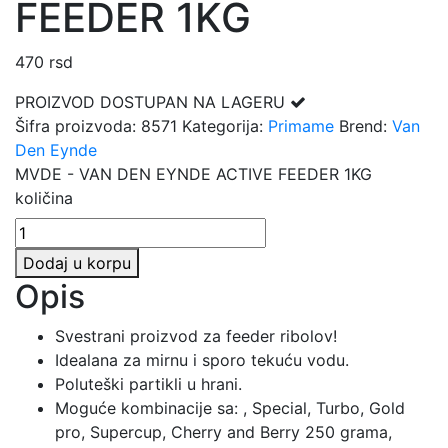
FEEDER 1KG
470
rsd
PROIZVOD DOSTUPAN NA LAGERU
Šifra proizvoda:
8571
Kategorija:
Primame
Brend:
Van
Den Eynde
MVDE - VAN DEN EYNDE ACTIVE FEEDER 1KG
količina
Dodaj u korpu
Opis
Svestrani proizvod za feeder ribolov!
Idealana za mirnu i sporo tekuću vodu.
Poluteški partikli u hrani.
Moguće kombinacije sa: , Special, Turbo, Gold
pro, Supercup, Cherry and Berry 250 grama,