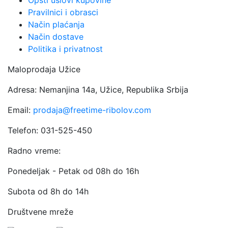
Opšti uslovi kupovine
Pravilnici i obrasci
Način plaćanja
Način dostave
Politika i privatnost
Maloprodaja Užice
Adresa: Nemanjina 14a, Užice, Republika Srbija
Email:
prodaja@freetime-ribolov.com
Telefon: 031-525-450
Radno vreme:
Ponedeljak - Petak od 08h do 16h
Subota od 8h do 14h
Društvene mreže