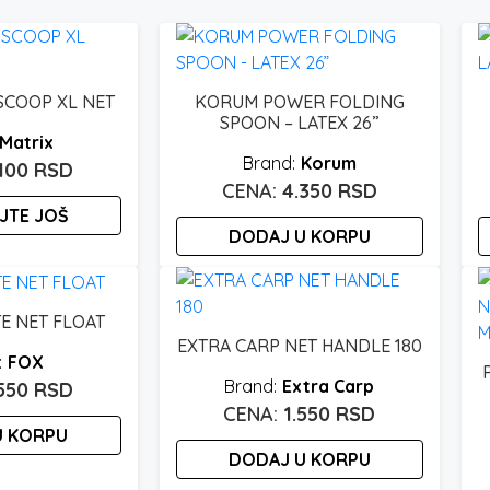
SCOOP XL NET
KORUM POWER FOLDING
SPOON – LATEX 26”
Matrix
Korum
.100
RSD
4.350
RSD
JTE JOŠ
DODAJ U KORPU
E NET FLOAT
EXTRA CARP NET HANDLE 180
FOX
Extra Carp
.550
RSD
1.550
RSD
U KORPU
DODAJ U KORPU