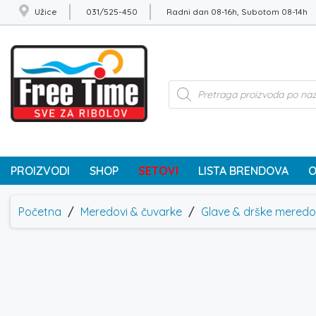
Užice
031/525-450
Radni dan 08-16h, Subotom 08-14h
Products
search
PROIZVODI
SHOP
SETOVI
LISTA BRENDOVA
O
Početna
/
Meredovi & čuvarke
/
Glave & drške mered