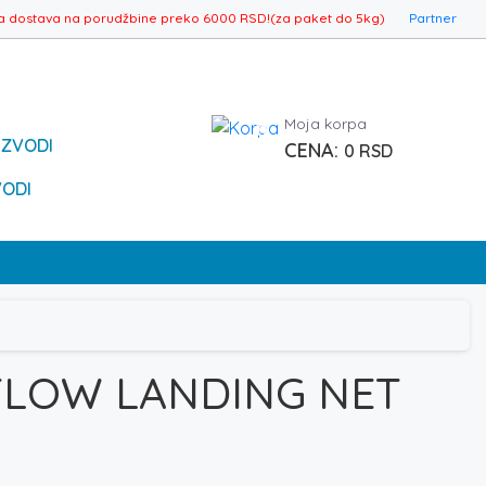
a dostava na porudžbine preko 6000 RSD!(za paket do 5kg)
Partner
Moja korpa
0
IZVODI
0
RSD
VODI
FLOW LANDING NET