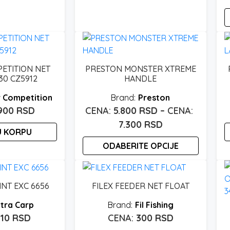
ETITION NET
PRESTON MONSTER XTREME
30 CZ5912
HANDLE
 Competition
Preston
.900
RSD
5.800
RSD
–
Raspon
7.300
RSD
U KORPU
cena:
ODABERITE OPCIJE
od
5.800 rsd
Ovaj
proizvod
do
INT EXC 6656
FILEX FEEDER NET FLOAT
ima
7.300 rsd
više
tra Carp
Fil Fishing
varijanti.
210
RSD
300
RSD
Opcije