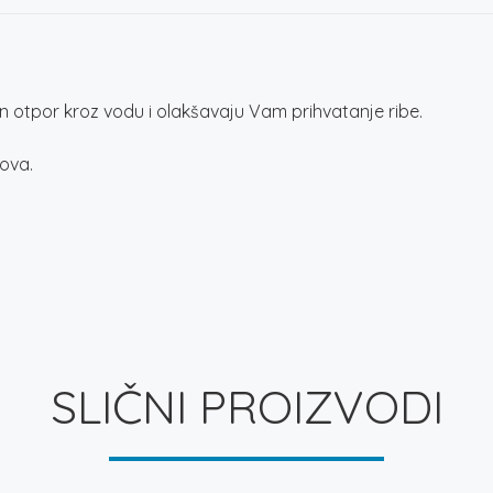
n otpor kroz vodu i olakšavaju Vam prihvatanje ribe.
lova.
SLIČNI PROIZVODI