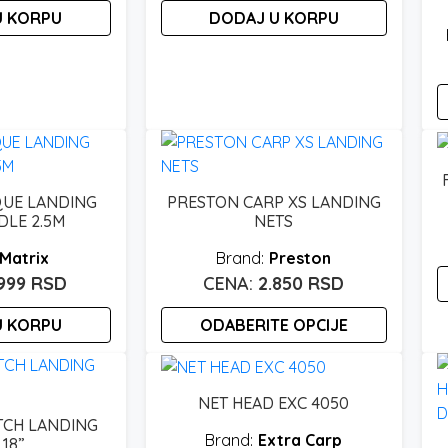
U KORPU
DODAJ U KORPU
mogu
biti
izabrane
na
stranici
proizvoda.
QUE LANDING
PRESTON CARP XS LANDING
DLE 2.5M
NETS
Matrix
Preston
.999
RSD
2.850
RSD
U KORPU
ODABERITE OPCIJE
Ovaj
proizvod
NET HEAD EXC 4050
ima
TCH LANDING
više
Extra Carp
 18”