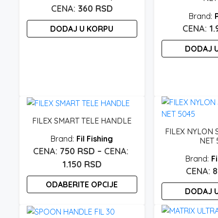
360
RSD
1
DODAJ U KORPU
DODAJ 
FILEX SMART TELE HANDLE
FILEX NYLON
Fil Fishing
NET 
750
RSD
–
Fi
Raspon
1.150
RSD
cena:
ODABERITE OPCIJE
od
DODAJ 
750 rsd
Ovaj
proizvod
do