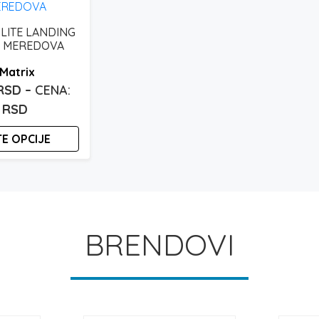
s
p
 LITE LANDING
A MEREDOVA
Matrix
RSD
–
Raspon
0
RSD
cena:
E OPCIJE
od
2.100 rsd
do
2.150 rsd
BRENDOVI