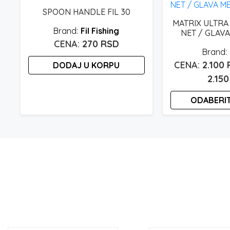
ima
1.150 rsd
SPOON HANDLE FIL 30
više
MATRIX ULTRA
Fil Fishing
NET / GLAV
varijanti.
270
RSD
Opcije
mogu
2.100
DODAJ U KORPU
biti
2.15
izabrane
na
ODABERIT
stranici
proizvoda.
Ovaj
proizvod
ima
više
varijanti.
Opcije
mogu
biti
izabrane