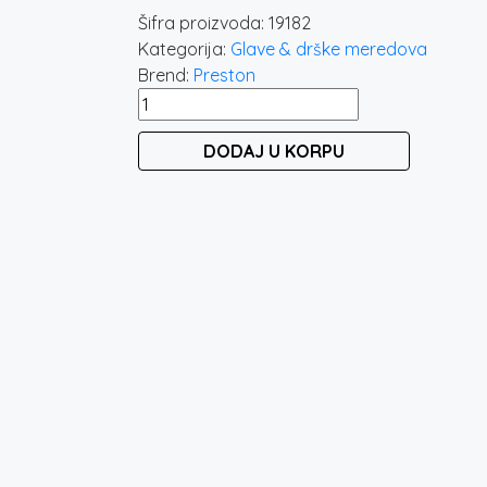
Šifra proizvoda:
19182
Kategorija:
Glave & drške meredova
Brend:
Preston
PRESTON
FREE
DODAJ U KORPU
FLOW
LANDING
NET
količina