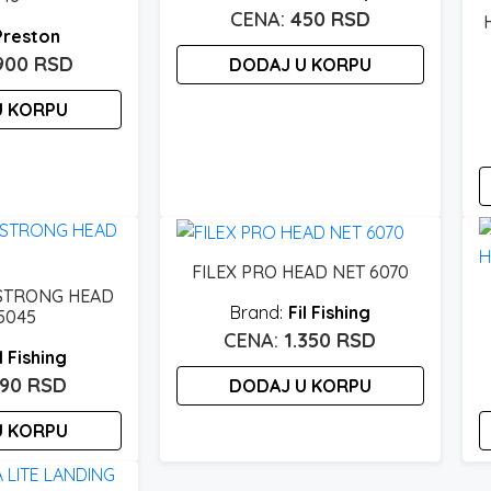
varijanti.
450
RSD
Preston
Opcije
.900
RSD
DODAJ U KORPU
mogu
biti
U KORPU
izabrane
na
stranici
proizvoda.
O
p
FILEX PRO HEAD NET 6070
i
 STRONG HEAD
v
Fil Fishing
5045
v
1.350
RSD
l Fishing
O
890
RSD
DODAJ U KORPU
m
bi
U KORPU
i
n