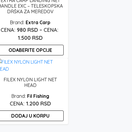
EXTRA CARP LANDING NET
HANDLE EXC – TELESKOPSKA
DRŠKA ZA MEREDOV
Extra Carp
980
RSD
–
Raspon
1.500
RSD
cena:
ODABERITE OPCIJE
od
980 rsd
vaj
roizvod
do
ma
1.500 rsd
FILEX NYLON LIGHT NET
iše
HEAD
arijanti.
Fil Fishing
pcije
1.200
RSD
ogu
ti
DODAJ U KORPU
zabrane
a