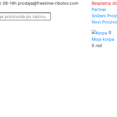
m 08-14h
prodaja@freetime-ribolov.com
Besplatna d
Partner
Sniženi Proi
Novi Proizvo
0
Moja korpa
0
rsd