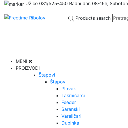
Užice
031/525-450
Radni dan 08-16h, Suboto
Products search
MENI
PROIZVODI
Štapovi
Štapovi
Plovak
Takmičarci
Feeder
Saranski
Varaličari
Dubinka