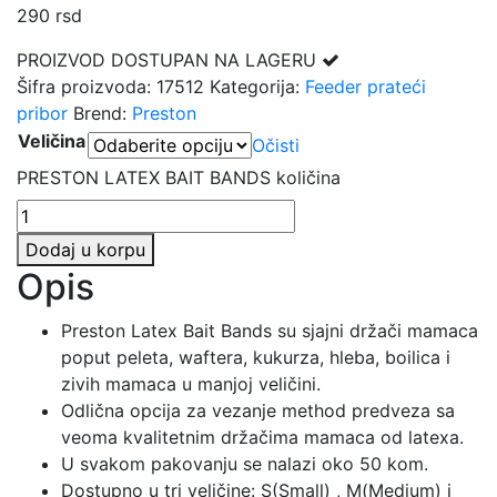
290
rsd
PROIZVOD DOSTUPAN NA LAGERU
Šifra proizvoda:
17512
Kategorija:
Feeder prateći
pribor
Brend:
Preston
Veličina
Očisti
PRESTON LATEX BAIT BANDS količina
Dodaj u korpu
Opis
Preston Latex Bait Bands su sjajni držači mamaca
poput peleta, waftera, kukurza, hleba, boilica i
zivih mamaca u manjoj veličini.
Odlična opcija za vezanje method predveza sa
veoma kvalitetnim držačima mamaca od latexa.
U svakom pakovanju se nalazi oko 50 kom.
Dostupno u tri veličine: S(Small) , M(Medium) i