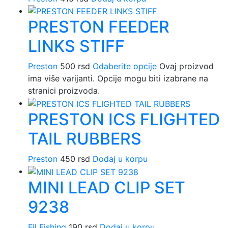
PRESTON FEEDER
LINKS STIFF
Preston
500
rsd
Odaberite opcije
Ovaj proizvod
ima više varijanti. Opcije mogu biti izabrane na
stranici proizvoda.
PRESTON ICS FLIGHTED
TAIL RUBBERS
Preston
450
rsd
Dodaj u korpu
MINI LEAD CLIP SET
9238
Fil Fishing
190
rsd
Dodaj u korpu