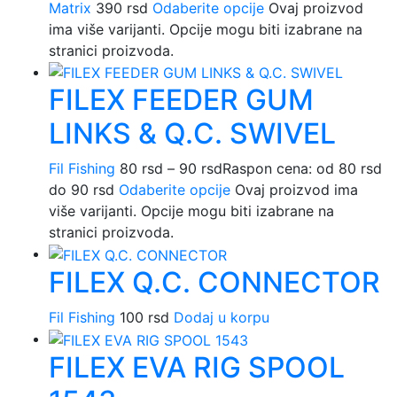
Matrix
390
rsd
Odaberite opcije
Ovaj proizvod
ima više varijanti. Opcije mogu biti izabrane na
stranici proizvoda.
FILEX FEEDER GUM
LINKS & Q.C. SWIVEL
Fil Fishing
80
rsd
–
90
rsd
Raspon cena: od 80 rsd
do 90 rsd
Odaberite opcije
Ovaj proizvod ima
više varijanti. Opcije mogu biti izabrane na
stranici proizvoda.
FILEX Q.C. CONNECTOR
Fil Fishing
100
rsd
Dodaj u korpu
FILEX EVA RIG SPOOL