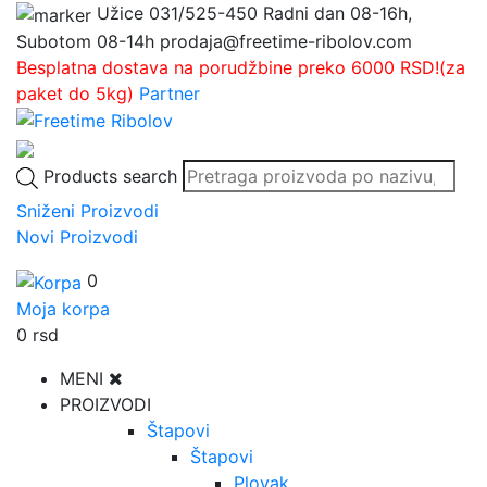
Užice
031/525-450
Radni dan 08-16h,
Subotom 08-14h
prodaja@freetime-ribolov.com
Besplatna dostava na porudžbine preko 6000 RSD!(za
paket do 5kg)
Partner
Products search
Sniženi Proizvodi
Novi Proizvodi
0
Moja korpa
0
rsd
MENI
PROIZVODI
Štapovi
Štapovi
Plovak