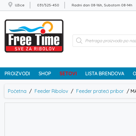
Užice
031/525-450
Radni dan 08-16h, Subotom 08-14h
Products
search
PROIZVODI
SHOP
SETOVI
LISTA BRENDOVA
O
Početna
/
Feeder Ribolov
/
Feeder prateći pribor
/ MA