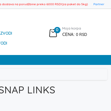
a dostava na porudžbine preko 6000 RSD!(za paket do 5kg)
Partner
Moja korpa
0
IZVODI
0
RSD
VODI
SNAP LINKS