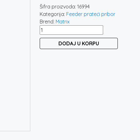
Šifra proizvoda:
16994
Kategorija:
Feeder prateći pribor
Brend:
Matrix
MATRIX
FEEDER
DODAJ U KORPU
SNAP
LINKS
količina