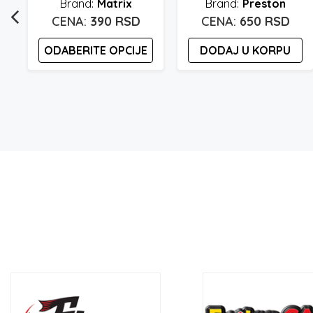
Matrix
Preston
390
RSD
650
RSD
ODABERITE OPCIJE
DODAJ U KORPU
Ovaj
proizvod
ima
više
varijanti.
Opcije
mogu
biti
izabrane
na
stranici
proizvoda.