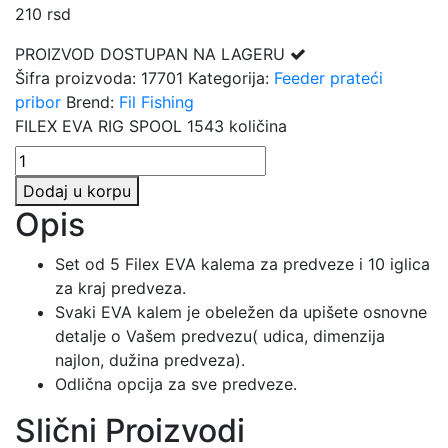
210
rsd
PROIZVOD DOSTUPAN NA LAGERU
Šifra proizvoda:
17701
Kategorija:
Feeder prateći
pribor
Brend:
Fil Fishing
FILEX EVA RIG SPOOL 1543 količina
Dodaj u korpu
Opis
Set od 5 Filex EVA kalema za predveze i 10 iglica
za kraj predveza.
Svaki EVA kalem je obeležen da upišete osnovne
detalje o Vašem predvezu( udica, dimenzija
najlon, dužina predveza).
Odlična opcija za sve predveze.
Slični Proizvodi