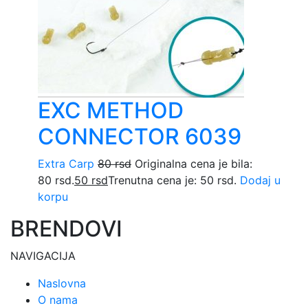
EXC METHOD
CONNECTOR 6039
Extra Carp
80
rsd
Originalna cena je bila:
80 rsd.
50
rsd
Trenutna cena je: 50 rsd.
Dodaj u
korpu
BRENDOVI
NAVIGACIJA
Naslovna
O nama