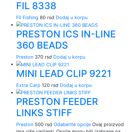
FIL 8338
Fil Fishing
80
rsd
Dodaj u korpu
PRESTON ICS IN-LINE
360 BEADS
Preston
370
rsd
Dodaj u korpu
MINI LEAD CLIP 9221
Extra Carp
120
rsd
Dodaj u korpu
PRESTON FEEDER
LINKS STIFF
Preston
500
rsd
Odaberite opcije
Ovaj proizvod
ima više varijanti. Opcije mogu biti izabrane na