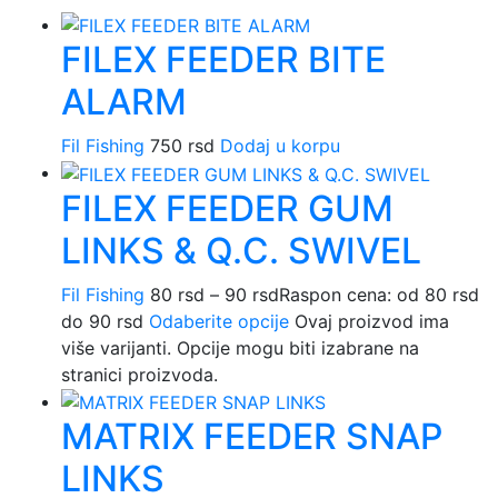
FILEX FEEDER BITE
ALARM
Fil Fishing
750
rsd
Dodaj u korpu
FILEX FEEDER GUM
LINKS & Q.C. SWIVEL
Fil Fishing
80
rsd
–
90
rsd
Raspon cena: od 80 rsd
do 90 rsd
Odaberite opcije
Ovaj proizvod ima
više varijanti. Opcije mogu biti izabrane na
stranici proizvoda.
MATRIX FEEDER SNAP
LINKS