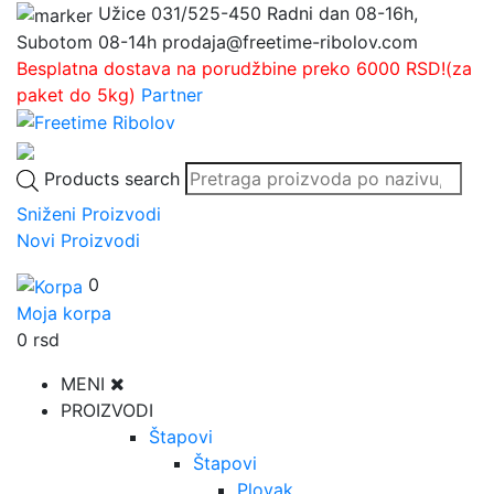
Užice
031/525-450
Radni dan 08-16h,
Subotom 08-14h
prodaja@freetime-ribolov.com
Besplatna dostava na porudžbine preko 6000 RSD!(za
paket do 5kg)
Partner
Products search
Sniženi Proizvodi
Novi Proizvodi
0
Moja korpa
0
rsd
MENI
PROIZVODI
Štapovi
Štapovi
Plovak