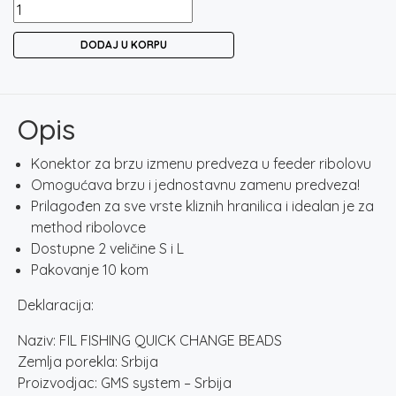
FIL
FISHING
DODAJ U KORPU
QUICK
CHANGE
BEADS
količina
Opis
Konektor za brzu izmenu predveza u feeder ribolovu
Omogućava brzu i jednostavnu zamenu predveza!
Prilagođen za sve vrste kliznih hranilica i idealan je za
method ribolovce
Dostupne 2 veličine S i L
Pakovanje 10 kom
Deklaracija:
Naziv: FIL FISHING QUICK CHANGE BEADS
Zemlja porekla: Srbija
Proizvodjac: GMS system – Srbija