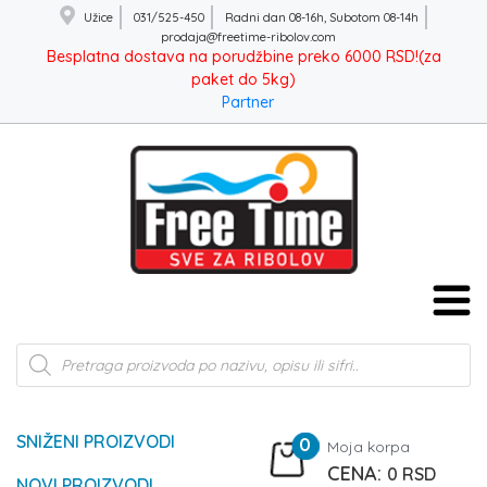
Užice
031/525-450
Radni dan 08-16h, Subotom 08-14h
prodaja@freetime-ribolov.com
Besplatna dostava na porudžbine preko 6000 RSD!(za
paket do 5kg)
Partner
Products
search
SNIŽENI PROIZVODI
0
Moja korpa
0
RSD
NOVI PROIZVODI