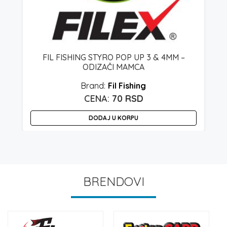
FIL FISHING STYRO POP UP 3 & 4MM –
ODIZAČI MAMCA
Fil Fishing
70
RSD
DODAJ U KORPU
O
p
i
v
v
BRENDOVI
O
m
bi
i