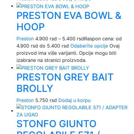
PRESTON EVA BOWL &
HOOP
Preston
4.900
rsd
–
5.400
rsd
Raspon cena: od
4.900 rsd do 5.400 rsd
Odaberite opcije
Ovaj
proizvod ima više varijanti. Opcije mogu biti
izabrane na stranici proizvoda.
PRESTON GREY BAIT
BROLLY
Preston
5.750
rsd
Dodaj u korpu
STONFO GIUNTO