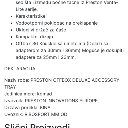
sedišta i između bočne tacne iz Preston Venta-
Lite serije.
Karakteristike:
Vodootporni poklopac na preklapanje
Uklonjivi držač za čaše
Kompaktni dizajn
Offbox 36 Knuckle sa umetcima (Dolazi sa
adapterom za 30mm i 36mm) Moguće je dokupiti
adaptere za 25mm i 23mm.
DEKLARACIJA
Naziv robe: PRESTON OFFBOX DELUXE ACCESSORY
TRAY
Jedinica mere: komad
Izvoznik: PRESTON INNOVATIONS EUROPE
Država porekla: KINA
Uvoznik: RIBOSPORT MM OD
Slični Proizvodi