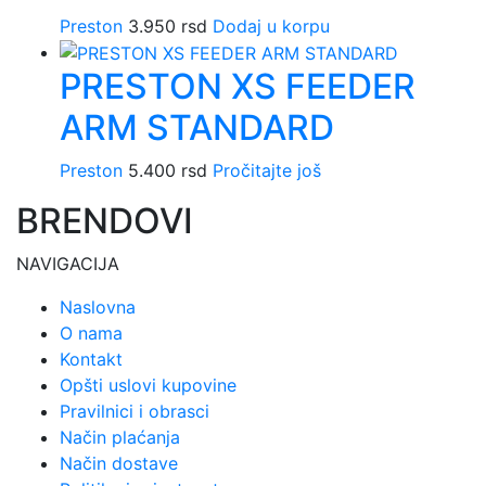
Preston
3.950
rsd
Dodaj u korpu
PRESTON XS FEEDER
ARM STANDARD
Preston
5.400
rsd
Pročitajte još
BRENDOVI
NAVIGACIJA
Naslovna
O nama
Kontakt
Opšti uslovi kupovine
Pravilnici i obrasci
Način plaćanja
Način dostave