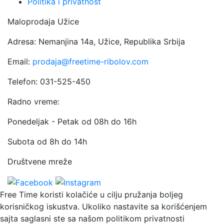
Politika i privatnost
Maloprodaja Užice
Adresa: Nemanjina 14a, Užice, Republika Srbija
Email:
prodaja@freetime-ribolov.com
Telefon: 031-525-450
Radno vreme:
Ponedeljak - Petak od 08h do 16h
Subota od 8h do 14h
Društvene mreže
Free Time koristi kolačiće u cilju pružanja boljeg
korisničkog iskustva. Ukoliko nastavite sa korišćenjem
sajta saglasni ste sa našom politikom privatnosti