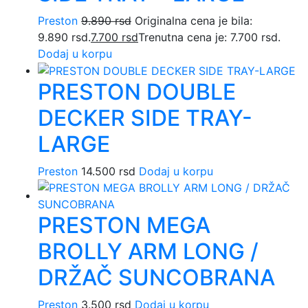
Preston
9.890
rsd
Originalna cena je bila:
9.890 rsd.
7.700
rsd
Trenutna cena je: 7.700 rsd.
Dodaj u korpu
PRESTON DOUBLE
DECKER SIDE TRAY-
LARGE
Preston
14.500
rsd
Dodaj u korpu
PRESTON MEGA
BROLLY ARM LONG /
DRŽAČ SUNCOBRANA
Preston
3.500
rsd
Dodaj u korpu