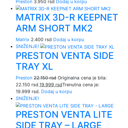
Preston
3.950
rsd
Dodaj u korpu
MATRIX 3D-R KEEPNET
ARM SHORT MK2
Matrix
2.400
rsd
Dodaj u korpu
SNIŽENJE!
PRESTON VENTA SIDE
TRAY XL
Preston
22.150
rsd
Originalna cena je bila:
22.150 rsd.
19.999
rsd
Trenutna cena je:
19.999 rsd.
Dodaj u korpu
SNIŽENJE!
PRESTON VENTA LITE
SIDE TRAY – LARGE