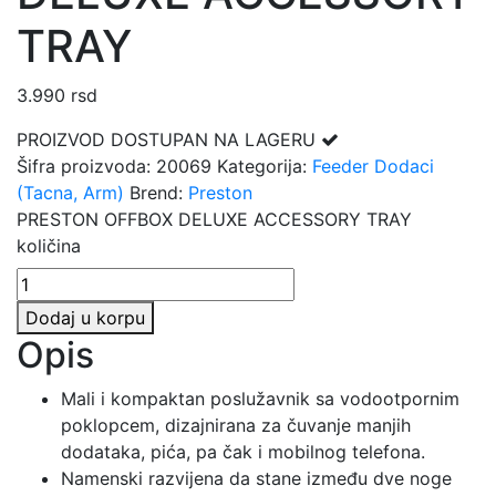
TRAY
3.990
rsd
PROIZVOD DOSTUPAN NA LAGERU
Šifra proizvoda:
20069
Kategorija:
Feeder Dodaci
(Tacna, Arm)
Brend:
Preston
PRESTON OFFBOX DELUXE ACCESSORY TRAY
količina
Dodaj u korpu
Opis
Mali i kompaktan poslužavnik sa vodootpornim
poklopcem, dizajnirana za čuvanje manjih
dodataka, pića, pa čak i mobilnog telefona.
Namenski razvijena da stane između dve noge