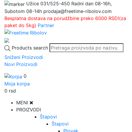
Užice
031/525-450
Radni dan 08-16h,
Subotom 08-14h
prodaja@freetime-ribolov.com
Besplatna dostava na porudžbine preko 6000 RSD!(za
paket do 5kg)
Partner
Products search
Sniženi Proizvodi
Novi Proizvodi
0
Moja korpa
0
rsd
MENI
PROIZVODI
Štapovi
Štapovi
Plovak