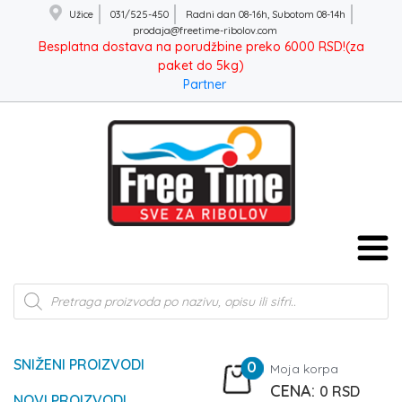
Užice
031/525-450
Radni dan 08-16h, Subotom 08-14h
prodaja@freetime-ribolov.com
Besplatna dostava na porudžbine preko 6000 RSD!(za
paket do 5kg)
Partner
Products
search
SNIŽENI PROIZVODI
0
Moja korpa
0
RSD
NOVI PROIZVODI