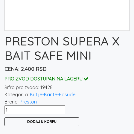
PRESTON SUPERA X
BAIT SAFE MINI
2.400
RSD
PROIZVOD DOSTUPAN NA LAGERU
Šifra proizvoda:
19428
Kategorija:
Kutije-Kante-Posude
Brend:
Preston
PRESTON
SUPERA
DODAJ U KORPU
X
BAIT