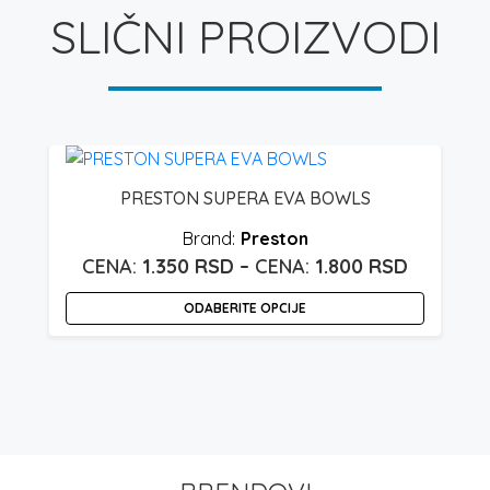
SLIČNI PROIZVODI
PRESTON SUPERA EVA BOWLS
Preston
aspon
Raspon
1.350
RSD
–
1.800
RSD
ena:
cena:
ODABERITE OPCIJE
d
od
Ovaj
70 rsd
1.350 rsd
proizvod
o
do
ima
00 rsd
1.800 rs
više
varijanti.
Opcije