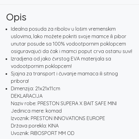
SAFE
MINI
Opis
količina
Idealna posuda za ribolov u lošim vremenskim
uslovima, lako možete pokriti svoje mamce ili pibor
unutar posude sa 100% vodootpornim poklopcem
osiguravajući da čak i mamci poput crva ostanu suvi!
Izradjena od jako čvrstog EVA materijala sa
vodootpornim poklopcem!
Sjajna za transport i čuvanje mamaca ili sitnog
pribora!
Dimenzija: 21x21x11cm
DEKLARACIJA
Naziv robe: PRESTON SUPERA X BAIT SAFE MINI
Jedinica mere: komad
Izvoznik: PRESTON INNOVATIONS EUROPE
Država porekla: KINA
Uvoznik: RIBOSPORT MM OD