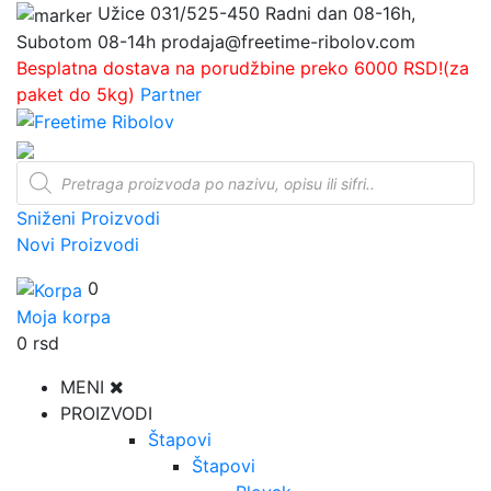
Užice
031/525-450
Radni dan 08-16h,
Subotom 08-14h
prodaja@freetime-ribolov.com
Besplatna dostava na porudžbine preko 6000 RSD!(za
paket do 5kg)
Partner
Products
search
Sniženi Proizvodi
Novi Proizvodi
0
Moja korpa
0
rsd
MENI
PROIZVODI
Štapovi
Štapovi