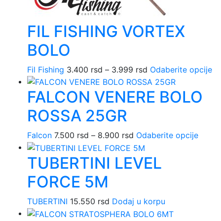
FIL FISHING VORTEX
BOLO
Fil Fishing
3.400
rsd
–
3.999
rsd
Raspon
Odaberite opcije
Ov
cena:
pr
FALCON VENERE BOLO
od
im
3.400 rsd
vi
ROSSA 25GR
do
va
3.999 rsd
Op
Falcon
7.500
rsd
–
8.900
rsd
Raspon
Odaberite opcije
Ovaj
m
cena:
proiz
bit
TUBERTINI LEVEL
od
ima
iz
7.500 rsd
više
na
FORCE 5M
do
varijan
st
8.900 rsd
Opcij
pr
TUBERTINI
15.550
rsd
Dodaj u korpu
mogu
biti