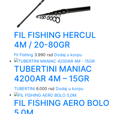
na
stra
proi
FIL FISHING HERCUL
4M / 20-80GR
Fil Fishing
3.990
rsd
Dodaj u korpu
TUBERTINI MANIAC
4200AR 4M – 15GR
TUBERTINI
6.000
rsd
Dodaj u korpu
FIL FISHING AERO BOLO
5,0M