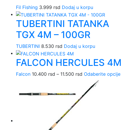
Fil Fishing
3.999
rsd
Dodaj u korpu
TUBERTINI TATANKA
TGX 4M – 100GR
TUBERTINI
8.530
rsd
Dodaj u korpu
FALCON HERCULES 4M
Falcon
10.400
rsd
–
11.500
rsd
Raspon
Odaberite opcije
Ova
cena:
pro
od
ima
10.400 rsd
više
do
varij
11.500 rsd
Opci
mog
biti
izab