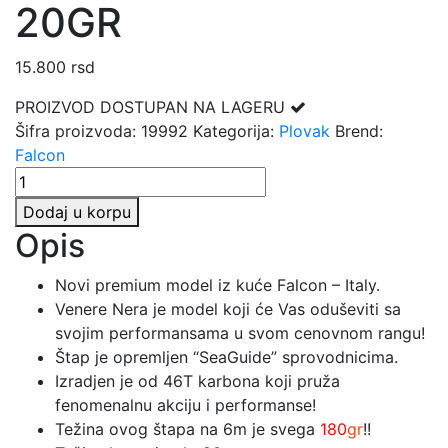
20GR
15.800
rsd
PROIZVOD DOSTUPAN NA LAGERU
Šifra proizvoda:
19992
Kategorija:
Plovak
Brend:
Falcon
FALCON
VENERE
Dodaj u korpu
BOLO
Opis
NERA
6M
Novi premium model iz kuće Falcon – Italy.
/
Venere Nera je model koji će Vas oduševiti sa
20GR
svojim performansama u svom cenovnom rangu!
količina
Štap je opremljen “SeaGuide” sprovodnicima.
Izradjen je od 46T karbona koji pruža
fenomenalnu akciju i performanse!
Težina ovog štapa na 6m je svega
180
gr
!!