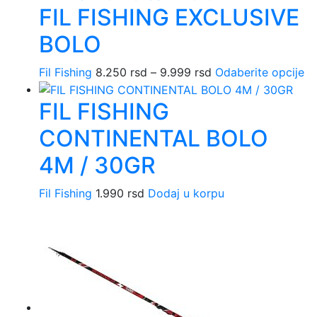
FIL FISHING EXCLUSIVE
BOLO
Fil Fishing
8.250
rsd
–
9.999
rsd
Raspon
Odaberite opcije
Ov
cena:
pr
FIL FISHING
od
im
8.250 rsd
vi
CONTINENTAL BOLO
do
va
9.999 rsd
Op
4M / 30GR
m
bit
Fil Fishing
1.990
rsd
Dodaj u korpu
iz
na
st
pr