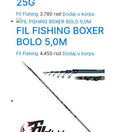
25G
bit
iz
Fil Fishing
3.780
rsd
Dodaj u korpu
na
str
FIL FISHING BOXER
pr
BOLO 5,0M
Fil Fishing
4.450
rsd
Dodaj u korpu