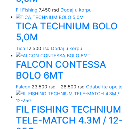
Fil Fishing
7.450
rsd
Dodaj u korpu
TICA TECHNIUM BOLO
5,0M
Tica
12.500
rsd
Dodaj u korpu
FALCON CONTESSA
BOLO 6MT
Falcon
23.500
rsd
–
28.500
rsd
Raspon
Odaberite opcije
Ov
cena:
pr
od
im
FIL FISHING TECHNIUM
23.500 rsd
viš
do
var
TELE-MATCH 4.3M / 12-
28.500 rsd
Op
mo