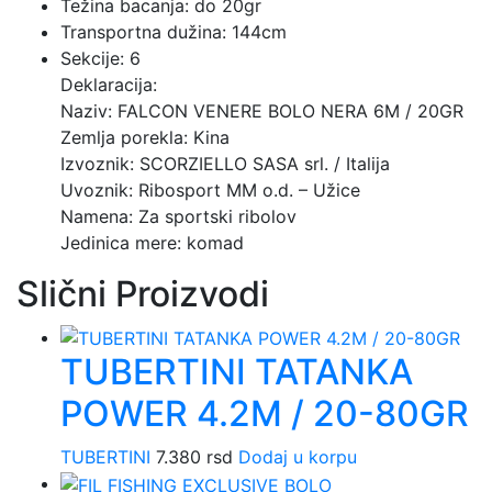
Težina bacanja: do 20gr
Transportna dužina: 144cm
Sekcije: 6
Deklaracija:
Naziv: FALCON VENERE BOLO NERA 6M / 20GR
Zemlja porekla: Kina
Izvoznik: SCORZIELLO SASA srl. / Italija
Uvoznik: Ribosport MM o.d. – Užice
Namena: Za sportski ribolov
Jedinica mere: komad
Slični Proizvodi
TUBERTINI TATANKA
POWER 4.2M / 20-80GR
TUBERTINI
7.380
rsd
Dodaj u korpu