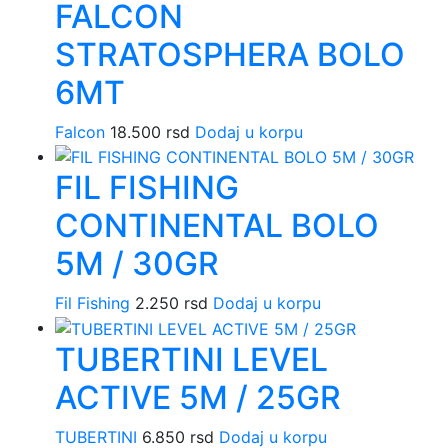
FALCON
izabr
na
STRATOSPHERA BOLO
strani
6MT
proiz
Falcon
18.500
rsd
Dodaj u korpu
FIL FISHING
CONTINENTAL BOLO
5M / 30GR
Fil Fishing
2.250
rsd
Dodaj u korpu
TUBERTINI LEVEL
ACTIVE 5M / 25GR
TUBERTINI
6.850
rsd
Dodaj u korpu