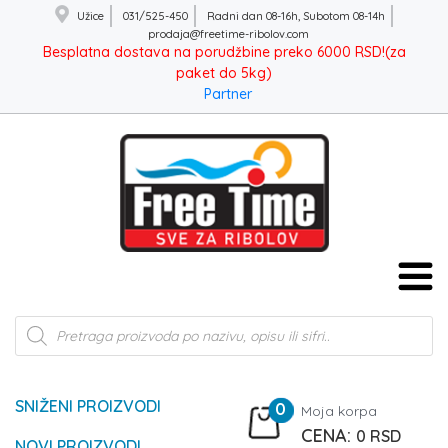
Užice
031/525-450
Radni dan 08-16h, Subotom 08-14h
prodaja@freetime-ribolov.com
Besplatna dostava na porudžbine preko 6000 RSD!(za
paket do 5kg)
Partner
Products
search
SNIŽENI PROIZVODI
0
Moja korpa
0
RSD
NOVI PROIZVODI