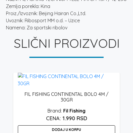
Zemlja porekla: Kina
Proiz./Izvoznik: Beijing Hairan Co.,Ltd.
Uvoznik: Ribosport MM o.d. – Uzice
Namena: Za sportski ribolov
SLIČNI PROIZVODI
FIL FISHING CONTINENTAL BOLO 4M /
30GR
Fil Fishing
1.990
RSD
DODAJ U KORPU