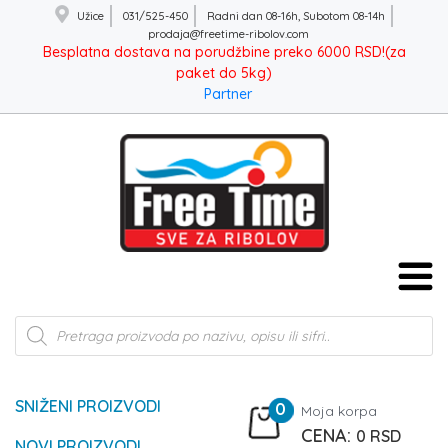
Užice
031/525-450
Radni dan 08-16h, Subotom 08-14h
prodaja@freetime-ribolov.com
Besplatna dostava na porudžbine preko 6000 RSD!(za
paket do 5kg)
Partner
Products
search
SNIŽENI PROIZVODI
0
Moja korpa
0
RSD
NOVI PROIZVODI