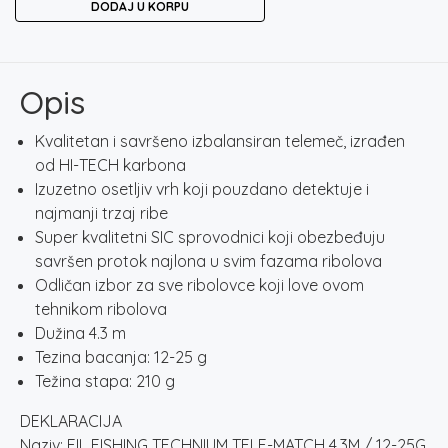
DODAJ U KORPU
TECHNIUM
TELE-
MATCH
4.3M
Opis
/
12-
Kvalitetan i savršeno izbalansiran telemeč, izrađen
25G
od HI-TECH karbona
količina
Izuzetno osetljiv vrh koji pouzdano detektuje i
najmanji trzaj ribe
Super kvalitetni SIC sprovodnici koji obezbeđuju
savršen protok najlona u svim fazama ribolova
Odličan izbor za sve ribolovce koji love ovom
tehnikom ribolova
Dužina 4.3 m
Tezina bacanja: 12-25 g
Težina stapa: 210 g
DEKLARACIJA
Naziv: FIL FISHING TECHNIUM TELE-MATCH 4.3M / 12-25G