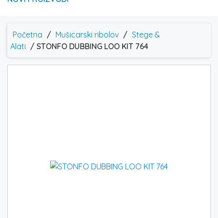
Početna
/
Mušicarski ribolov
/
Stege &
Alati
/ STONFO DUBBING LOO KIT 764