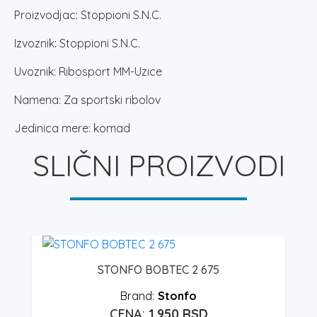
Proizvodjac: Stoppioni S.N.C.
Izvoznik: Stoppioni S.N.C.
Uvoznik: Ribosport MM-Uzice
Namena: Za sportski ribolov
Jedinica mere: komad
SLIČNI PROIZVODI
STONFO BOBTEC 2 675
Stonfo
1.950
RSD