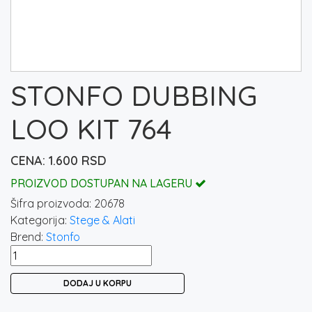
STONFO DUBBING
LOO KIT 764
1.600
RSD
PROIZVOD DOSTUPAN NA LAGERU
Šifra proizvoda:
20678
Kategorija:
Stege & Alati
Brend:
Stonfo
STONFO
DUBBING
DODAJ U KORPU
LOO
KIT