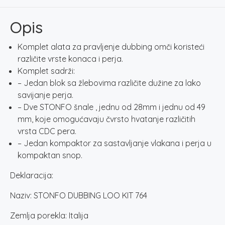
764
količina
Opis
Komplet alata za pravljenje dubbing omči koristeći
različite vrste konaca i perja.
Komplet sadrži:
– Jedan blok sa žlebovima različite dužine za lako
savijanje perja.
– Dve STONFO šnale , jednu od 28mm i jednu od 49
mm, koje omogućavaju čvrsto hvatanje različitih
vrsta CDC pera.
– Jedan kompaktor za sastavljanje vlakana i perja u
kompaktan snop.
Deklaracija:
Naziv: STONFO DUBBING LOO KIT 764
Zemlja porekla: Italija