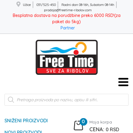
Užice
031/525-450
Radni dan 08-16h, Subotom 08-14h
prodaja@freetime-ribolov.com
Besplatna dostava na porudžbine preko 6000 RSD!(za
paket do 5kg)
Partner
Products
search
SNIŽENI PROIZVODI
0
Moja korpa
0
RSD
NOVI PROIZVODI