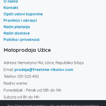
O nama
Kontakt
Opšti uslovi kupovine
Pravilnici i obrasci
Način plaćanja
Način dostave
Politika i privatnost
Maloprodaja Užice
Adresa: Nemanjina 14a, Užice, Republika Srbija
Email:
prodaja@freetime-ribolov.com
Telefon: 031-525-450
Radno vreme:
Ponedeljak - Petak od 08h do 16h
Subota od 8h do 14h
Društvene mreže
Free Time koristi kolačiće u cilju pružanja boljeg korisničkog