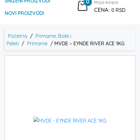
SNIŽENI PROIZVODI
0
Moja korpa
0
RSD
NOVI PROIZVODI
Početna
/
Primame, Boile i
Peleti
/
Primame
/ MVDE – EYNDE RIVER ACE 1KG