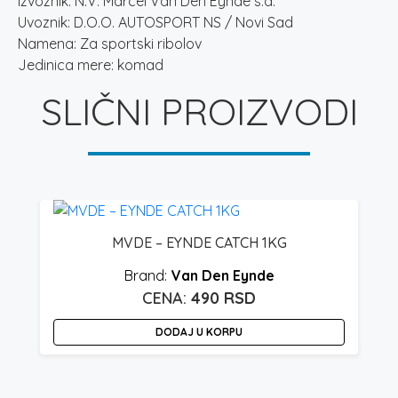
Izvoznik: N.V. Marcel Van Den Eynde s.a.
Uvoznik: D.O.O. AUTOSPORT NS / Novi Sad
Namena: Za sportski ribolov
Jedinica mere: komad
SLIČNI PROIZVODI
G
MVDE – EYNDE CATCH 1KG
Van Den Eynde
490
RSD
DODAJ U KORPU