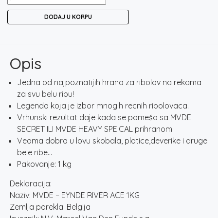
DODAJ U KORPU
Opis
Jedna od najpoznatijih hrana za ribolov na rekama
za svu belu ribu!
Legenda koja je izbor mnogih recnih ribolovaca.
Vrhunski rezultat daje kada se pomeša sa MVDE
SECRET ILI MVDE HEAVY SPEICAL prihranom.
Veoma dobra u lovu skobala, plotice,deverike i druge
bele ribe…
Pakovanje: 1 kg
Deklaracija:
Naziv: MVDE – EYNDE RIVER ACE 1KG
Zemlja porekla: Belgija