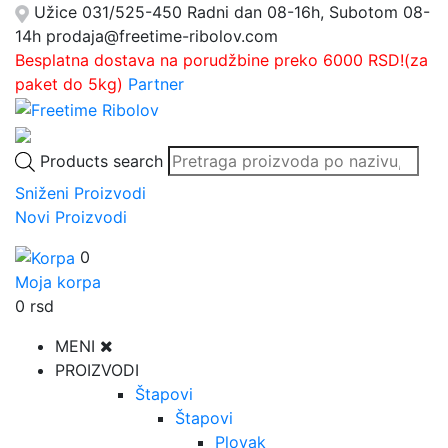
Užice
031/525-450
Radni dan 08-16h, Subotom 08-
14h
prodaja@freetime-ribolov.com
Besplatna dostava na porudžbine preko 6000 RSD!(za
paket do 5kg)
Partner
Products search
Sniženi Proizvodi
Novi Proizvodi
0
Moja korpa
0
rsd
MENI
PROIZVODI
Štapovi
Štapovi
Plovak