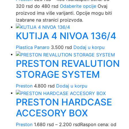
320 rsd do 480 rsd
Odaberite opcije
Ovaj
proizvod ima više varijanti. Opcije mogu biti
izabrane na stranici proizvoda.
KUTIJA 4 NIVOA 136/4
Plastica Panaro
3.500
rsd
Dodaj u korpu
PRESTON REVALUTION
STORAGE SYSTEM
Preston
4.800
rsd
Dodaj u korpu
PRESTON HARDCASE
ACCESORY BOX
Preston
1.680
rsd
–
2.200
rsd
Raspon cena: od