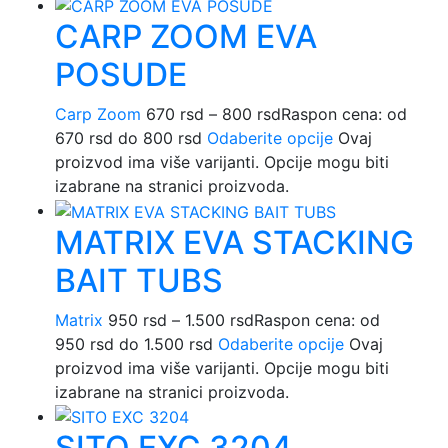
CARP ZOOM EVA
POSUDE
Carp Zoom
670
rsd
–
800
rsd
Raspon cena: od
670 rsd do 800 rsd
Odaberite opcije
Ovaj
proizvod ima više varijanti. Opcije mogu biti
izabrane na stranici proizvoda.
MATRIX EVA STACKING
BAIT TUBS
Matrix
950
rsd
–
1.500
rsd
Raspon cena: od
950 rsd do 1.500 rsd
Odaberite opcije
Ovaj
proizvod ima više varijanti. Opcije mogu biti
izabrane na stranici proizvoda.
SITO EXC 3204