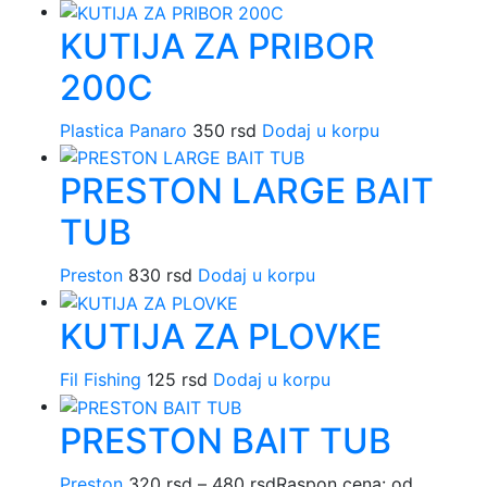
KUTIJA ZA PRIBOR
200C
Plastica Panaro
350
rsd
Dodaj u korpu
PRESTON LARGE BAIT
TUB
Preston
830
rsd
Dodaj u korpu
KUTIJA ZA PLOVKE
Fil Fishing
125
rsd
Dodaj u korpu
PRESTON BAIT TUB
Preston
320
rsd
–
480
rsd
Raspon cena: od