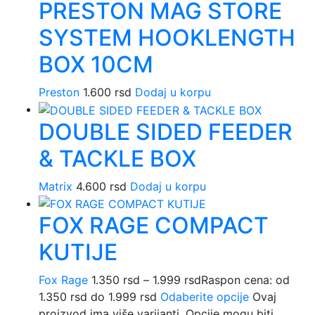
PRESTON MAG STORE
SYSTEM HOOKLENGTH
BOX 10CM
Preston
1.600
rsd
Dodaj u korpu
DOUBLE SIDED FEEDER
& TACKLE BOX
Matrix
4.600
rsd
Dodaj u korpu
FOX RAGE COMPACT
KUTIJE
Fox Rage
1.350
rsd
–
1.999
rsd
Raspon cena: od
1.350 rsd do 1.999 rsd
Odaberite opcije
Ovaj
proizvod ima više varijanti. Opcije mogu biti