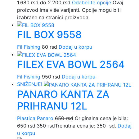
1.680 rsd do 2.200 rsd
Odaberite opcije
Ovaj
proizvod ima više varijanti. Opcije mogu biti
izabrane na stranici proizvoda.
FIL BOX 9558
Fil Fishing
80
rsd
Dodaj u korpu
FILEX EVA BOWL 2564
Fil Fishing
950
rsd
Dodaj u korpu
SNIŽENJE!
PANARO KANTA ZA
PRIHRANU 12L
Plastica Panaro
650
rsd
Originalna cena je bila:
650 rsd.
350
rsd
Trenutna cena je: 350 rsd.
Dodaj
u korpu