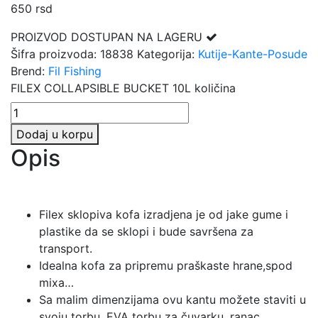
650
rsd
PROIZVOD DOSTUPAN NA LAGERU
Šifra proizvoda:
18838
Kategorija:
Kutije-Kante-Posude
Brend:
Fil Fishing
FILEX COLLAPSIBLE BUCKET 10L količina
Dodaj u korpu
Opis
Filex sklopiva kofa izradjena je od jake gume i
plastike da se sklopi i bude savršena za
transport.
Idealna kofa za pripremu praškaste hrane,spod
mixa…
Sa malim dimenzijama ovu kantu možete staviti u
svoju torbu, EVA torbu za čuvarku, ranac…