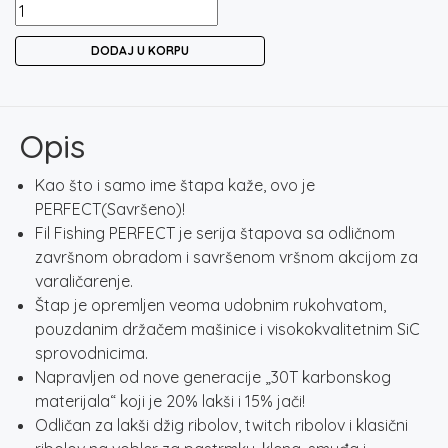
FIL
FISHING
DODAJ U KORPU
PERFECT
SPIN
količina
Opis
Kao što i samo ime štapa kaže, ovo je
PERFECT(Savršeno)!
Fil Fishing PERFECT je serija štapova sa odličnom
završnom obradom i savršenom vršnom akcijom za
varaličarenje.
Štap je opremljen veoma udobnim rukohvatom,
pouzdanim držačem mašinice i visokokvalitetnim SiC
sprovodnicima.
Napravljen od nove generacije „30T karbonskog
materijala“ koji je 20% lakši i 15% jači!
Odličan za lakši džig ribolov, twitch ribolov i klasični