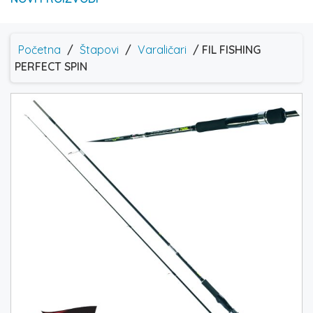
Početna
/
Štapovi
/
Varaličari
/ FIL FISHING
PERFECT SPIN