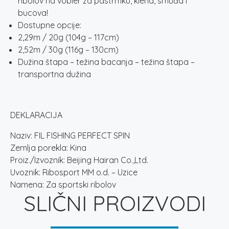
ribolov na vobler za pastrmku, klena, smuđa i
bucova!
Dostupne opcije:
2,29m / 20g (104g – 117cm)
2,52m / 30g (116g – 130cm)
Dužina štapa – težina bacanja – težina štapa –
transportna dužina
DEKLARACIJA
Naziv: FIL FISHING PERFECT SPIN
Zemlja porekla: Kina
Proiz./Izvoznik: Beijing Hairan Co.,Ltd.
Uvoznik: Ribosport MM o.d. – Uzice
Namena: Za sportski ribolov
SLIČNI PROIZVODI