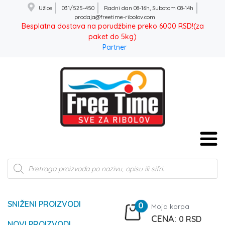
Užice
031/525-450
Radni dan 08-16h, Subotom 08-14h
prodaja@freetime-ribolov.com
Besplatna dostava na porudžbine preko 6000 RSD!(za
paket do 5kg)
Partner
Products
search
SNIŽENI PROIZVODI
0
Moja korpa
0
RSD
NOVI PROIZVODI