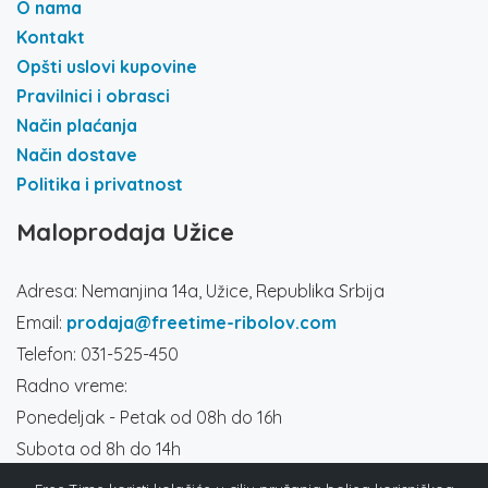
O nama
Kontakt
Opšti uslovi kupovine
Pravilnici i obrasci
Način plaćanja
Način dostave
Politika i privatnost
Maloprodaja Užice
Adresa: Nemanjina 14a, Užice, Republika Srbija
Email:
prodaja@freetime-ribolov.com
Telefon: 031-525-450
Radno vreme:
Ponedeljak - Petak od 08h do 16h
Subota od 8h do 14h
Društvene mreže