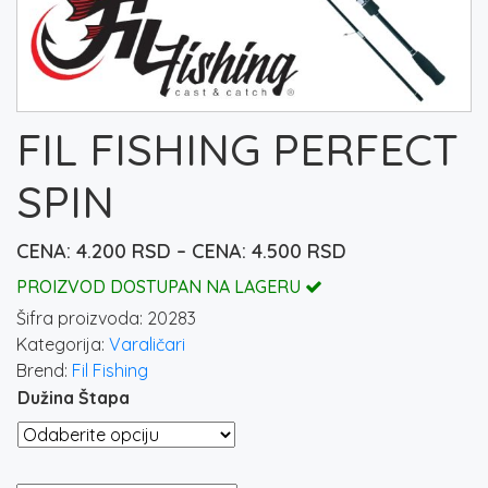
FIL FISHING PERFECT
SPIN
Raspon
4.200
RSD
–
4.500
RSD
cena:
PROIZVOD DOSTUPAN NA LAGERU
od
Šifra proizvoda:
20283
4.200 rsd
Kategorija:
Varaličari
do
Brend:
Fil Fishing
4.500 rsd
Dužina Štapa