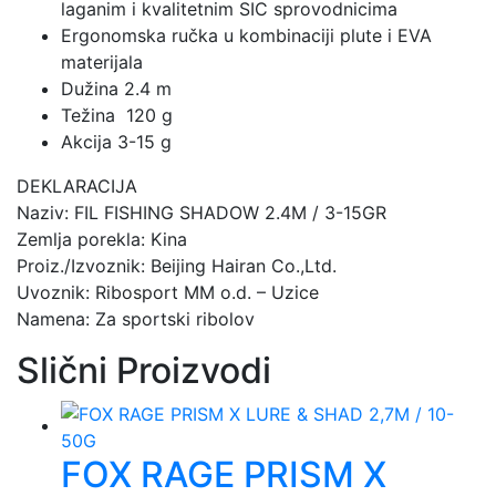
laganim i kvalitetnim SIC sprovodnicima
Ergonomska ručka u kombinaciji plute i EVA
materijala
Dužina 2.4 m
Težina 120 g
Akcija 3-15 g
DEKLARACIJA
Naziv: FIL FISHING SHADOW 2.4M / 3-15GR
Zemlja porekla: Kina
Proiz./Izvoznik: Beijing Hairan Co.,Ltd.
Uvoznik: Ribosport MM o.d. – Uzice
Namena: Za sportski ribolov
Slični Proizvodi
FOX RAGE PRISM X