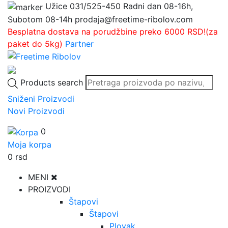
Užice
031/525-450
Radni dan 08-16h,
Subotom 08-14h
prodaja@freetime-ribolov.com
Besplatna dostava na porudžbine preko 6000 RSD!(za
paket do 5kg)
Partner
Products search
Sniženi Proizvodi
Novi Proizvodi
0
Moja korpa
0
rsd
MENI
PROIZVODI
Štapovi
Štapovi
Plovak