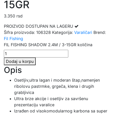
15GR
3.350
rsd
PROIZVOD DOSTUPAN NA LAGERU
Šifra proizvoda:
106328
Kategorija:
Varaličari
Brend:
Fil Fishing
FIL FISHING SHADOW 2.4M / 3-15GR količina
Dodaj u korpu
Opis
Osetljiv,ultra lagan i moderan štap,namenjen
ribolovu pastrmke, grgeča, klena i drugih
grabljivica
Ultra brze akcije i osetljiv za savršenu
prezentaciju varalice
Izrađen od visokomodularnog karbona sa super