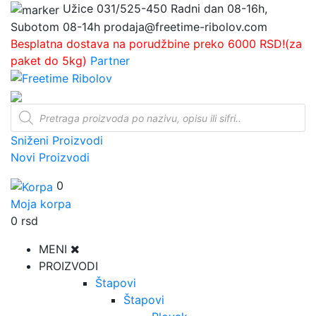
Užice
031/525-450
Radni dan 08-16h,
Subotom 08-14h
prodaja@freetime-ribolov.com
Besplatna dostava na porudžbine preko 6000 RSD!(za
paket do 5kg)
Partner
Products
search
Sniženi Proizvodi
Novi Proizvodi
0
Moja korpa
0
rsd
MENI
PROIZVODI
Štapovi
Štapovi