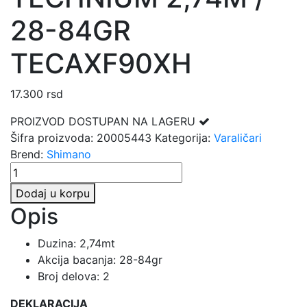
28-84GR
TECAXF90XH
17.300
rsd
PROIZVOD DOSTUPAN NA LAGERU
Šifra proizvoda:
20005443
Kategorija:
Varaličari
Brend:
Shimano
SHIMANO
TECHNIUM
Dodaj u korpu
2,74M
Opis
/
28-
Duzina: 2,74mt
84GR
Akcija bacanja: 28-84gr
TECAXF90XH
Broj delova: 2
količina
DEKLARACIJA