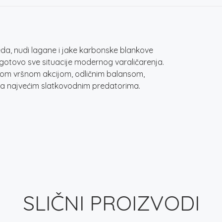
eda, nudi lagane i jake karbonske blankove
a gotovo sve situacije modernog varaličarenja.
zom vršnom akcijom, odličnim balansom,
sa najvećim slatkovodnim predatorima.
SLIČNI PROIZVODI