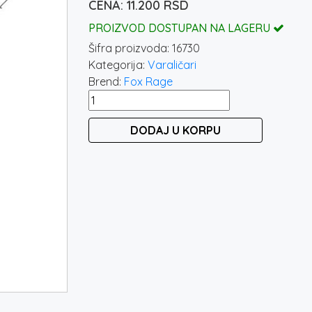
11.200
RSD
PROIZVOD DOSTUPAN NA LAGERU
Šifra proizvoda:
16730
Kategorija:
Varaličari
Brend:
Fox Rage
FOX
RAGE
DODAJ U KORPU
PRISM
X
MEDIUM
SPIN
2.4M
/
5-
21G
količina