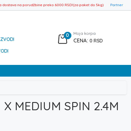
a dostava na porudžbine preko 6000 RSD!(za paket do 5kg)
Partner
Moja korpa
0
IZVODI
0
RSD
VODI
 X MEDIUM SPIN 2.4M