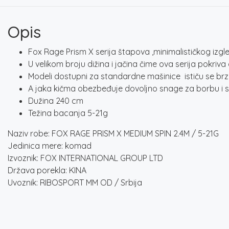
Opis
Fox Rage Prism X serija štapova ,minimalističkog izgl
U velikom broju dižina i jačina čime ova serija pokriv
Modeli dostupni za standardne mašinice ističu se br
A jaka kičma obezbeđuje dovoljno snage za borbu i 
Dužina 240 cm
Težina bacanja 5-21g
Naziv robe: FOX RAGE PRISM X MEDIUM SPIN 2.4M / 5-21G
Jedinica mere: komad
Izvoznik: FOX INTERNATIONAL GROUP LTD
Država porekla: KINA
Uvoznik: RIBOSPORT MM OD / Srbija