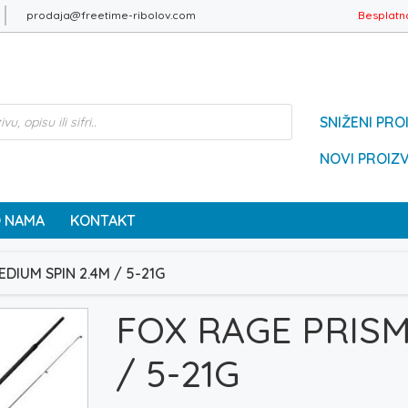
prodaja@freetime-ribolov.com
Besplatn
SNIŽENI PRO
NOVI PROIZ
 NAMA
KONTAKT
DIUM SPIN 2.4M / 5-21G
FOX RAGE PRISM
/ 5-21G