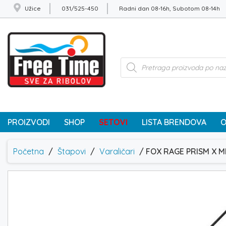
Užice
031/525-450
Radni dan 08-16h, Subotom 08-14h
Products
search
PROIZVODI
SHOP
SETOVI
LISTA BRENDOVA
O
Početna
/
Štapovi
/
Varaličari
/ FOX RAGE PRISM X ME