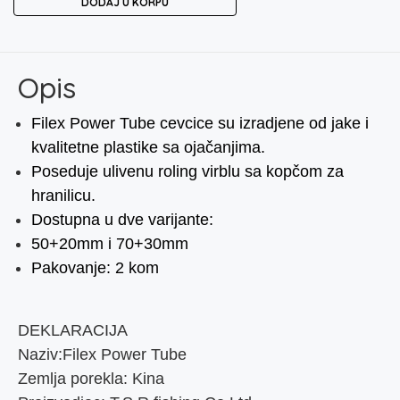
DODAJ U KORPU
TUBE
količina
Opis
Filex Power Tube cevcice su izradjene od jake i
kvalitetne plastike sa ojačanjima.
Poseduje ulivenu roling virblu sa kopčom za
hranilicu.
Dostupna u dve varijante:
50+20mm i 70+30mm
Pakovanje: 2 kom
DEKLARACIJA
Naziv:Filex Power Tube
Zemlja porekla: Kina