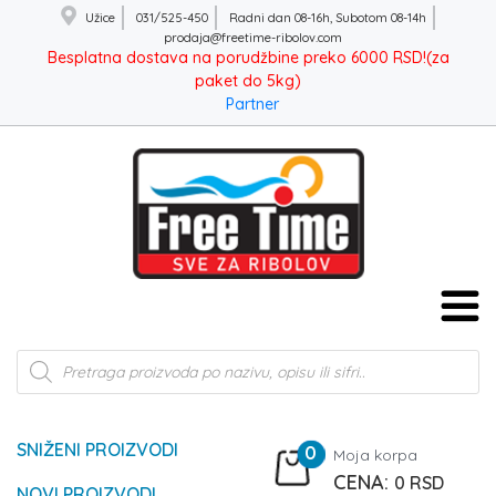
Užice
031/525-450
Radni dan 08-16h, Subotom 08-14h
prodaja@freetime-ribolov.com
Besplatna dostava na porudžbine preko 6000 RSD!(za
paket do 5kg)
Partner
Products
search
SNIŽENI PROIZVODI
0
Moja korpa
0
RSD
NOVI PROIZVODI