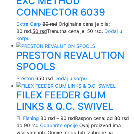
EXC METHOD
CONNECTOR 6039
Extra Carp
80
rsd
Originalna cena je bila:
80 rsd.
50
rsd
Trenutna cena je: 50 rsd.
Dodaj u
korpu
PRESTON REVALUTION
SPOOLS
Preston
650
rsd
Dodaj u korpu
FILEX FEEDER GUM
LINKS & Q.C. SWIVEL
Fil Fishing
80
rsd
–
90
rsd
Raspon cena: od 80 rsd
do 90 rsd
Odaberite opcije
Ovaj proizvod ima
više varijanti. Opcije mogu biti izabrane na