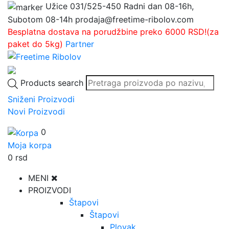
Užice
031/525-450
Radni dan 08-16h,
Subotom 08-14h
prodaja@freetime-ribolov.com
Besplatna dostava na porudžbine preko 6000 RSD!(za
paket do 5kg)
Partner
Products search
Sniženi Proizvodi
Novi Proizvodi
0
Moja korpa
0
rsd
MENI
PROIZVODI
Štapovi
Štapovi
Plovak