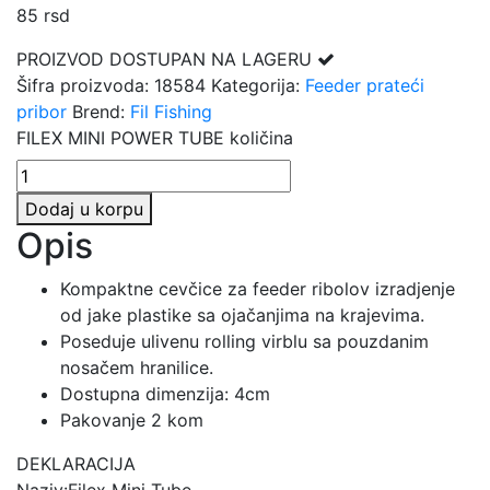
85
rsd
PROIZVOD DOSTUPAN NA LAGERU
Šifra proizvoda:
18584
Kategorija:
Feeder prateći
pribor
Brend:
Fil Fishing
FILEX MINI POWER TUBE količina
Dodaj u korpu
Opis
Kompaktne cevčice za feeder ribolov izradjenje
od jake plastike sa ojačanjima na krajevima.
Poseduje ulivenu rolling virblu sa pouzdanim
nosačem hranilice.
Dostupna dimenzija: 4cm
Pakovanje 2 kom
DEKLARACIJA
Naziv:Filex Mini Tube