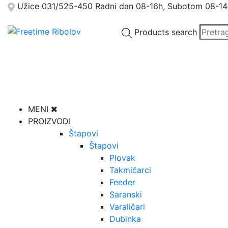
Užice
031/525-450
Radni dan 08-16h, Subotom 08-14
Products search
MENI
PROIZVODI
Štapovi
Štapovi
Plovak
Takmičarci
Feeder
Saranski
Varaličari
Dubinka