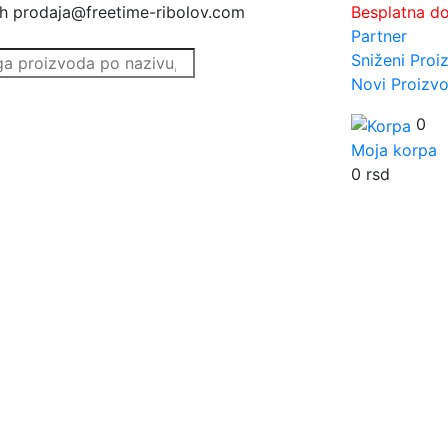
h
prodaja@freetime-ribolov.com
Besplatna d
Partner
Sniženi Proi
Novi Proizvo
0
Moja korpa
0
rsd