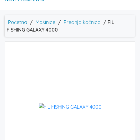
Početna
/
Mašinice
/
Prednja kočnica
/ FIL
FISHING GALAXY 4000