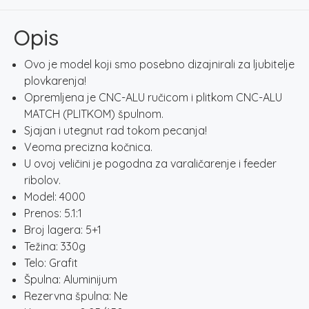
količina
Opis
Ovo je model koji smo posebno dizajnirali za ljubitelje
plovkarenja!
Opremljena je CNC-ALU ručicom i plitkom CNC-ALU
MATCH (PLITKOM) špulnom.
Sjajan i utegnut rad tokom pecanja!
Veoma precizna kočnica.
U ovoj veličini je pogodna za varaličarenje i feeder
ribolov.
Model: 4000
Prenos: 5.1:1
Broj lagera: 5+1
Težina: 330g
Telo: Grafit
Špulna: Aluminijum
Rezervna špulna: Ne