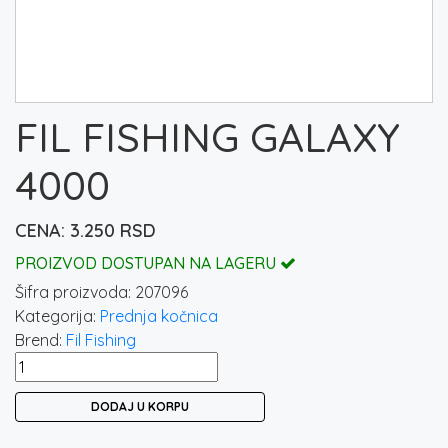
FIL FISHING GALAXY
4000
3.250
RSD
PROIZVOD DOSTUPAN NA LAGERU
Šifra proizvoda:
207096
Kategorija:
Prednja kočnica
Brend:
Fil Fishing
FIL
FISHING
DODAJ U KORPU
GALAXY
4000