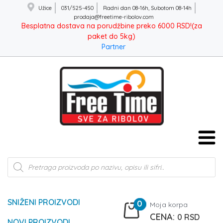
Užice
031/525-450
Radni dan 08-16h, Subotom 08-14h
prodaja@freetime-ribolov.com
Besplatna dostava na porudžbine preko 6000 RSD!(za
paket do 5kg)
Partner
Products
search
SNIŽENI PROIZVODI
0
Moja korpa
0
RSD
NOVI PROIZVODI