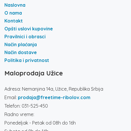
Naslovna
O nama
Kontakt
Opšti uslovi kupovine
Pravilnici i obrasci
Način plaćanja
Način dostave
Politika i privatnost
Maloprodaja Užice
Adresa: Nemanjina 14a, Užice, Republika Srbija
Email:
prodaja@freetime-ribolov.com
Telefon: 031-525-450
Radno vreme:
Ponedeljak - Petak od 08h do 16h