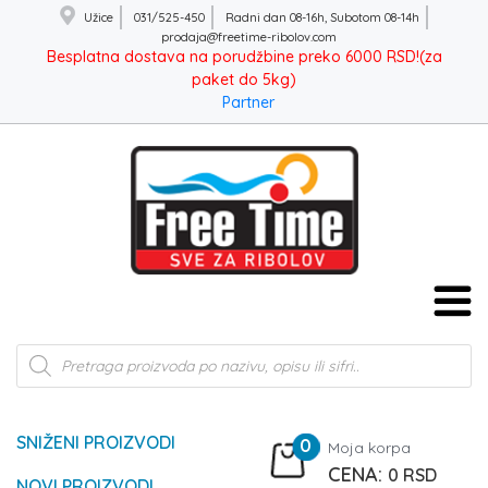
Užice
031/525-450
Radni dan 08-16h, Subotom 08-14h
prodaja@freetime-ribolov.com
Besplatna dostava na porudžbine preko 6000 RSD!(za
paket do 5kg)
Partner
Products
search
SNIŽENI PROIZVODI
0
Moja korpa
0
RSD
NOVI PROIZVODI