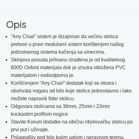
GROUNDBAIT
BOWL
količina
Opis
“Any Chair” sistem je dizajniran da većinu stolica
pretvori u pravi modularni sistem korištenjem našeg
jedinstvenog sistema kačenja sa umecima.
Sklopiva posuda prihranu izrađena je od kvalitetnog
600D Oxford materijala dok je iznutra obložena PVC
materijalom i vodootporna je.
Korišćenjem “Any Chair” dodatak koji se otvara i
obuhvata nogaru od bilo koje stolice jednostavno i lako
možete napraviti fider stolicu.
Odgovara stolicama sa 36mm, 25mm i 23mm
kockastim profilom nogice
Stavite Korum dodatke na običnu ribolovačku stolicu po
prvi put i uživajte.
Prilagodljiv pod bilo kojim uglom i neravnom terenu.