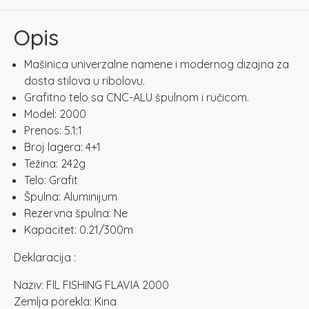
količina
Opis
Mašinica univerzalne namene i modernog dizajna za
dosta stilova u ribolovu.
Grafitno telo sa CNC-ALU špulnom i ručicom.
Model: 2000
Prenos: 5.1:1
Broj lagera: 4+1
Težina: 242g
Telo: Grafit
Špulna: Aluminijum
Rezervna špulna: Ne
Kapacitet: 0.21/300m
Deklaracija :
Naziv: FIL FISHING FLAVIA 2000
Zemlja porekla: Kina