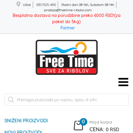
Užice
031/525-450
Radni dan 08-16h, Subotom 08-14h
prodaja@freetime-ribolov.com
Besplatna dostava na porudžbine preko 6000 RSD!(za
paket do 5kg)
Partner
Products
search
SNIŽENI PROIZVODI
0
Moja korpa
0
RSD
NOVI PROIZVODI