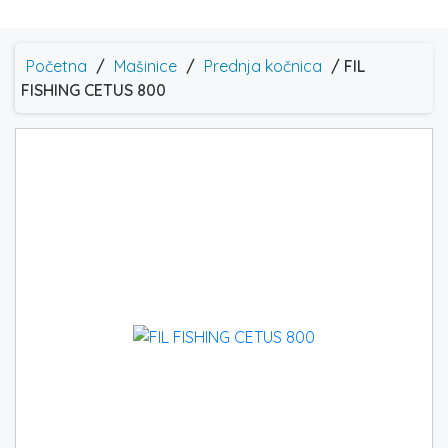
Početna
/
Mašinice
/
Prednja kočnica
/ FIL
FISHING CETUS 800