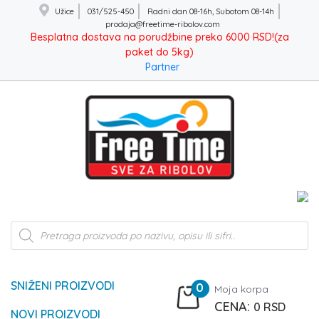
Užice
031/525-450
Radni dan 08-16h, Subotom 08-14h
prodaja@freetime-ribolov.com
Besplatna dostava na porudžbine preko 6000 RSD!(za
paket do 5kg)
Partner
Products
search
SNIŽENI PROIZVODI
0
Moja korpa
0
RSD
NOVI PROIZVODI