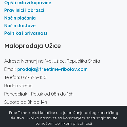
Opšti uslovi kupovine
Pravilnici i obrasci
Način plaćanja
Način dostave
Politika i privatnost
Maloprodaja Užice
Adresa: Nemanjina 14a, Užice, Republika Srbija
Email:
prodaja@freetime-ribolov.com
Telefon: 031-525-450
Radno vreme:
Ponedeljak - Petak od 08h do 16h
Subota od 8h do 14h
Društvene mreže
Free Time koristi kolačiće u cilju pružanja boljeg korisničkog
iskustva. Ukoliko nastavite sa korišćenjem sajta saglasni ste
sa našom politikom privatnosti