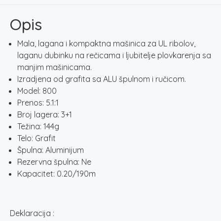
količina
Opis
Mala, lagana i kompaktna mašinica za UL ribolov,
laganu dubinku na rečicama i ljubitelje plovkarenja sa
manjim mašinicama.
Izradjena od grafita sa ALU špulnom i ručicom.
Model: 800
Prenos: 5.1:1
Broj lagera: 3+1
Težina: 144g
Telo: Grafit
Špulna: Aluminijum
Rezervna špulna: Ne
Kapacitet: 0.20/190m
Deklaracija :