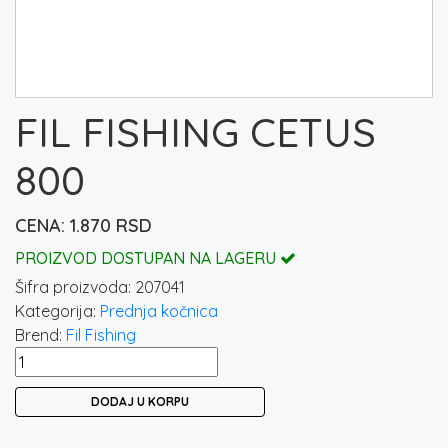
FIL FISHING CETUS
800
1.870
RSD
PROIZVOD DOSTUPAN NA LAGERU
Šifra proizvoda:
207041
Kategorija:
Prednja kočnica
Brend:
Fil Fishing
FIL
FISHING
DODAJ U KORPU
CETUS
800