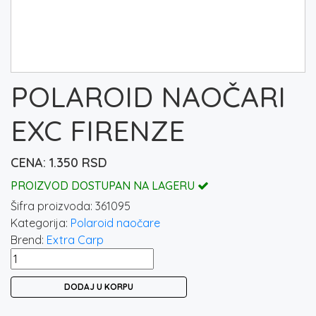
POLAROID NAOČARI
EXC FIRENZE
1.350
RSD
PROIZVOD DOSTUPAN NA LAGERU
Šifra proizvoda:
361095
Kategorija:
Polaroid naočare
Brend:
Extra Carp
POLAROID
NAOČARI
DODAJ U KORPU
EXC
FIRENZE