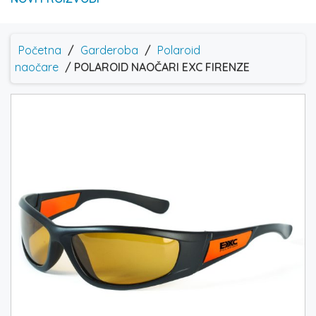
Početna
/
Garderoba
/
Polaroid
naočare
/ POLAROID NAOČARI EXC FIRENZE