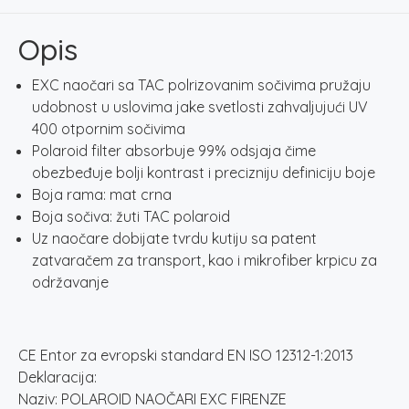
količina
Opis
EXC naočari sa TAC polrizovanim sočivima pružaju
udobnost u uslovima jake svetlosti zahvaljujući UV
400 otpornim sočivima
Polaroid filter absorbuje 99% odsjaja čime
obezbeđuje bolji kontrast i precizniju definiciju boje
Boja rama: mat crna
Boja sočiva: žuti TAC polaroid
Uz naočare dobijate tvrdu kutiju sa patent
zatvaračem za transport, kao i mikrofiber krpicu za
održavanje
CE Entor za evropski standard EN ISO 12312-1:2013
Deklaracija:
Naziv: POLAROID NAOČARI EXC FIRENZE