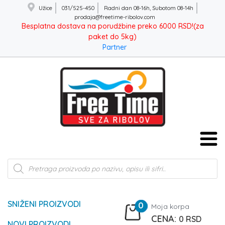
Užice
031/525-450
Radni dan 08-16h, Subotom 08-14h
prodaja@freetime-ribolov.com
Besplatna dostava na porudžbine preko 6000 RSD!(za
paket do 5kg)
Partner
Products
search
SNIŽENI PROIZVODI
0
Moja korpa
0
RSD
NOVI PROIZVODI