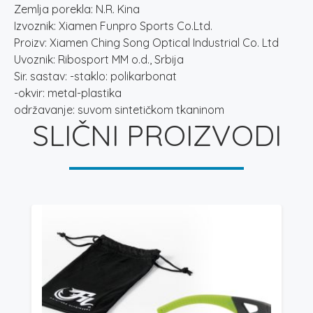
Zemlja porekla: N.R. Kina
Izvoznik: Xiamen Funpro Sports Co.Ltd.
Proizv: Xiamen Ching Song Optical Industrial Co. Ltd
Uvoznik: Ribosport MM o.d., Srbija
Sir. sastav: -staklo: polikarbonat
-okvir: metal-plastika
održavanje: suvom sintetičkom tkaninom
SLIČNI PROIZVODI