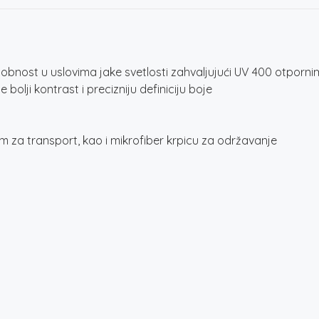
obnost u uslovima jake svetlosti zahvaljujući UV 400 otporni
olji kontrast i precizniju definiciju boje
m za transport, kao i mikrofiber krpicu za održavanje