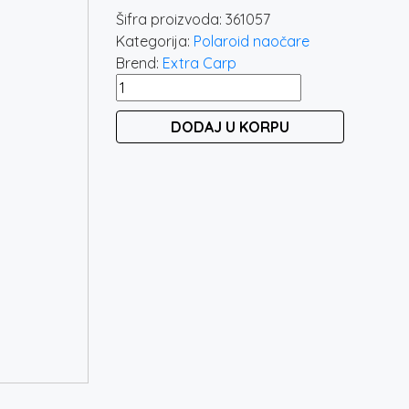
Šifra proizvoda:
361057
Kategorija:
Polaroid naočare
Brend:
Extra Carp
POLAROID
NAOČARI
DODAJ U KORPU
EXC
RAVENNA
količina