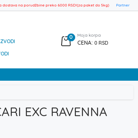
a dostava na porudžbine preko 6000 RSD!(za paket do 5kg)
Partner
Moja korpa
0
IZVODI
0
RSD
VODI
ARI EXC RAVENNA