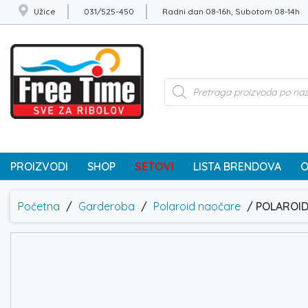
Užice
031/525-450
Radni dan 08-16h, Subotom 08-14h
Products
search
PROIZVODI
SHOP
SETOVI
LISTA BRENDOVA
O
Početna
/
Garderoba
/
Polaroid naočare
/ POLAROID