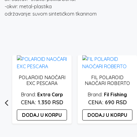
-okvir: metal-plastika
održavanje: suvom sintetičkom tkaninom
POLAROID NAOČARI
FIL POLAROID
EXC PESCARA
NAOČARI ROBERTO
Extra Carp
Fil Fishing
1.350
RSD
690
RSD
DODAJ U KORPU
DODAJ U KORPU