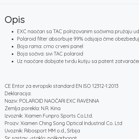
Opis
EXC naočari sa TAC polrizovanim sočivima pružaju ud
Polaroid filter absorbuje 99% odsjaja čime obezbeđuje b
Boja rama: crno crveni panel
Boja sočiva: sivi TAC polaroid
Uz naočare dobijate tvrdu kutiju sa patent zatvarače
CE Entor za evropski standard EN ISO 12312-1:2013
Deklaracija:
Naziv: POLAROID NAOČARI EXC RAVENNA
Zemlja porekla: N.R. Kina
Izvoznik: Xiamen Funpro Sports Co.Ltd.
Proizv: Xiamen Ching Song Optical Industrial Co. Ltd
Uvoznik: Ribosport MM o.d., Srbija
Sir. sastav: -staklo: polikarbonat