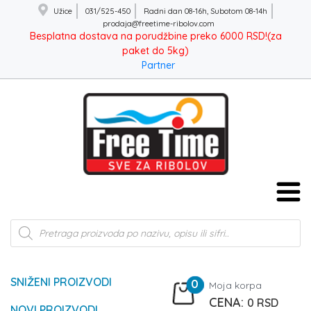
Užice
031/525-450
Radni dan 08-16h, Subotom 08-14h
prodaja@freetime-ribolov.com
Besplatna dostava na porudžbine preko 6000 RSD!(za
paket do 5kg)
Partner
Products
search
SNIŽENI PROIZVODI
0
Moja korpa
0
RSD
NOVI PROIZVODI