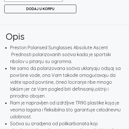
POLARISED
DODAJ U KORPU
SUNGLASSES
ABSOLUTE
ASCENT
količina
Opis
Preston Polarised Sunglasses Absolute Ascent
Prednosti polarizovanih sočiva kada je sportski
ribolov u pitanju su ogromna.
Ne samo da polarizovana sočiva uklanjaju odsjaj sa
površine vode, ona Vam takođe omogućavaju da
vidite ispod površine, čineći lociranje ribe mnogo
lakšim jer će Vam pogled biti definisaniji,oštriji i
prirodno obojen .
Ram je napravljen od izdržljive TR90 plastike koja je
veoma lagana i fleksibilna što garantuje celodnevnu
udobnost.
Sočiva su izradjena od polikarbonata koji