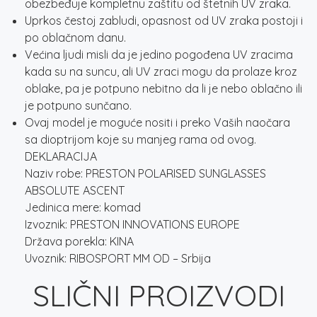
obezbeđuje kompletnu zaštitu od štetnih UV zraka.
Uprkos čestoj zabludi, opasnost od UV zraka postoji i
po oblačnom danu.
Većina ljudi misli da je jedino pogođena UV zracima
kada su na suncu, ali UV zraci mogu da prolaze kroz
oblake, pa je potpuno nebitno da li je nebo oblačno ili
je potpuno sunčano.
Ovaj model je moguće nositi i preko Vaših naočara
sa dioptrijom koje su manjeg rama od ovog.
DEKLARACIJA
Naziv robe: PRESTON POLARISED SUNGLASSES
ABSOLUTE ASCENT
Jedinica mere: komad
Izvoznik: PRESTON INNOVATIONS EUROPE
Država porekla: KINA
Uvoznik: RIBOSPORT MM OD – Srbija
SLIČNI PROIZVODI