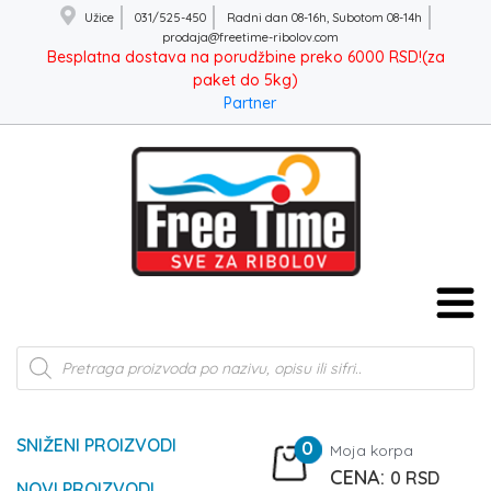
Užice
031/525-450
Radni dan 08-16h, Subotom 08-14h
prodaja@freetime-ribolov.com
Besplatna dostava na porudžbine preko 6000 RSD!(za
paket do 5kg)
Partner
Products
search
SNIŽENI PROIZVODI
0
Moja korpa
0
RSD
NOVI PROIZVODI