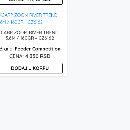
od
11.950 rsd
vaj
roizvod
do
ma
15.450 rsd
iše
CARP ZOOM RIVER TREND
3.6M / 160GR – CZ6162
arijanti.
pcije
Feeder Competition
ogu
4.350
RSD
ti
zabrane
DODAJ U KORPU
a
tranici
roizvoda.