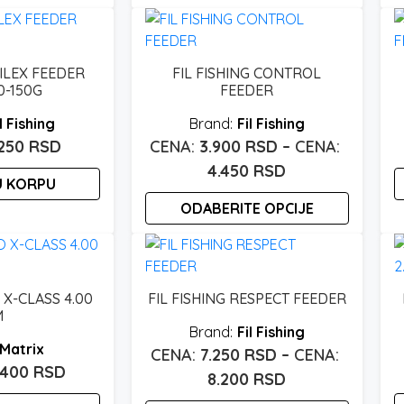
p
stranici
4.200 rsd
i
proizvoda.
do
v
4.500 rsd
v
FILEX FEEDER
FIL FISHING CONTROL
O
0-150G
FEEDER
m
l Fishing
Fil Fishing
bi
.250
RSD
3.900
RSD
–
i
Raspon
4.450
RSD
n
U KORPU
cena:
s
ODABERITE OPCIJE
od
p
3.900 rsd
Ovaj
proizvod
do
ima
4.450 rsd
X-CLASS 4.00
FIL FISHING RESPECT FEEDER
više
M
varijanti.
Fil Fishing
Matrix
Opcije
7.250
RSD
–
.400
RSD
mogu
Raspon
8.200
RSD
biti
cena: