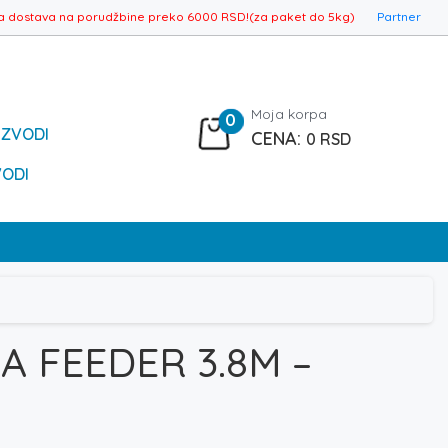
a dostava na porudžbine preko 6000 RSD!(za paket do 5kg)
Partner
Moja korpa
0
IZVODI
0
RSD
VODI
 FEEDER 3.8M –