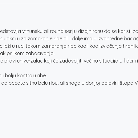
stavlja vrhunsku all round seriju dizajniranu da se koristi z
 akciju za zamaranje ribe ali i dalje imaju izvanredne baca
 leži u ruci tokom zamaranja ribe kao i kod izvlačenja hranili
isak prilikom zabacivanja.
 je pravi univerzalac koji će zadovoljiti većinu situacija u fi
 bolju kontrolu ribe.
 pecate sitnu belu ribu, ali snaga u donjoj polovini štapa Va