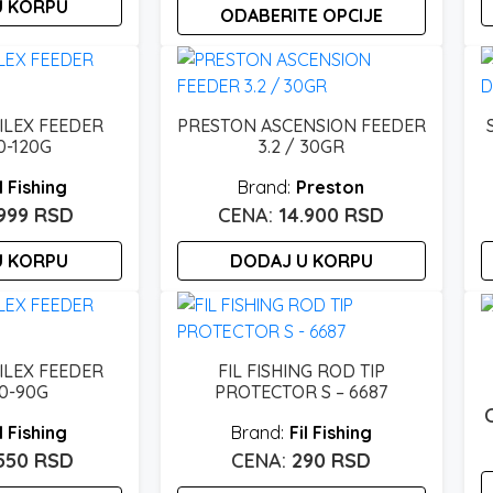
U KORPU
izabrane
ODABERITE OPCIJE
od
na
7.250 rsd
Ovaj
stranici
proizvod
do
proizvoda.
ima
8.200 rsd
FILEX FEEDER
PRESTON ASCENSION FEEDER
više
0-120G
3.2 / 30GR
varijanti.
l Fishing
Preston
Opcije
.999
RSD
14.900
RSD
mogu
biti
U KORPU
DODAJ U KORPU
izabrane
na
stranici
proizvoda.
FILEX FEEDER
FIL FISHING ROD TIP
30-90G
PROTECTOR S – 6687
l Fishing
Fil Fishing
.550
RSD
290
RSD