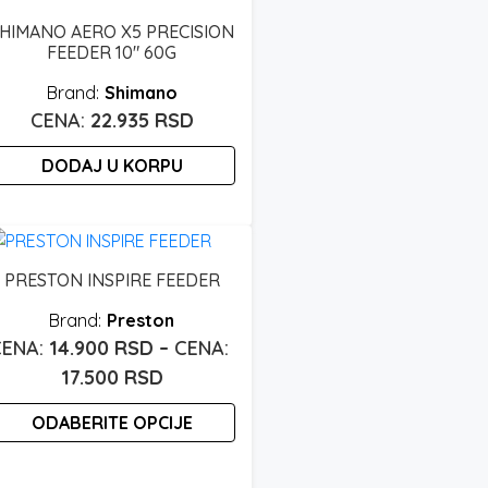
HIMANO AERO X5 PRECISION
FEEDER 10″ 60G
Shimano
22.935
RSD
DODAJ U KORPU
PRESTON INSPIRE FEEDER
Preston
14.900
RSD
–
Raspon
17.500
RSD
cena:
ODABERITE OPCIJE
od
14.900 rsd
vaj