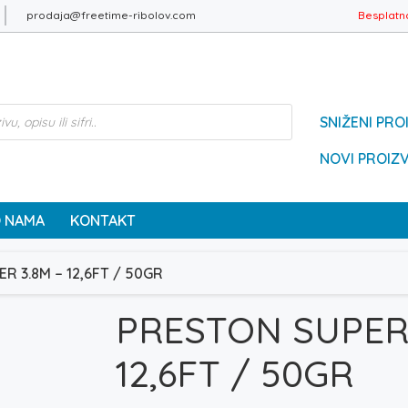
prodaja@freetime-ribolov.com
Besplatn
SNIŽENI PRO
NOVI PROIZ
 NAMA
KONTAKT
R 3.8M – 12,6FT / 50GR
PRESTON SUPERA
12,6FT / 50GR