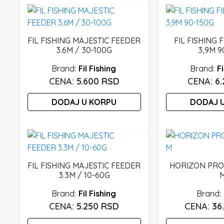
proizvod
do
Ovaj
ima
4.450 rsd
proizvod
više
ima
varijanti.
FIL FISHING MAJESTIC FEEDER
FIL FISHING 
više
Opcije
3.6M / 30-100G
3,9M 9
varijanti.
mogu
Fil Fishing
Fi
Opcije
biti
5.600
RSD
6
mogu
izabrane
biti
na
DODAJ U KORPU
DODAJ 
izabrane
stranici
na
proizvoda.
stranici
proizvoda.
FIL FISHING MAJESTIC FEEDER
HORIZON PRO 
3.3M / 10-60G
Fil Fishing
5.250
RSD
36