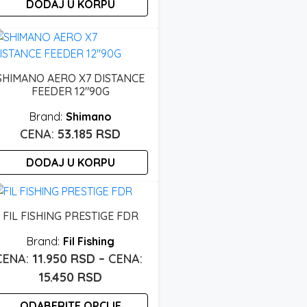
DODAJ U KORPU
SHIMANO AERO X7 DISTANCE
FEEDER 12″90G
Shimano
53.185
RSD
DODAJ U KORPU
FIL FISHING PRESTIGE FDR
Fil Fishing
11.950
RSD
–
Raspon
15.450
RSD
cena:
ODABERITE OPCIJE