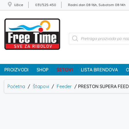
Užice
031/525-450
Radni dan 08-16h, Subotom 08-14h
Products
search
PROIZVODI
SHOP
SETOVI
LISTA BRENDOVA
O
Početna
/
Štapovi
/
Feeder
/ PRESTON SUPERA FEEDE