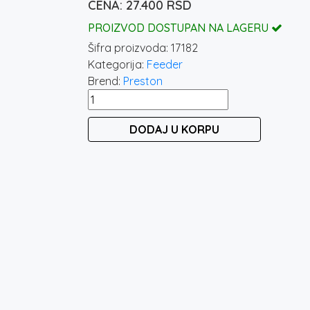
27.400
RSD
PROIZVOD DOSTUPAN NA LAGERU
Šifra proizvoda:
17182
Kategorija:
Feeder
Brend:
Preston
PRESTON
SUPERA
DODAJ U KORPU
FEEDER
3.8M
-
12,6FT
/
50GR
količina