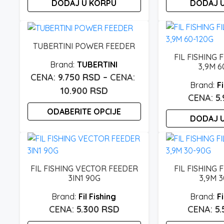
DODAJ U KORPU
DODAJ 
TUBERTINI POWER FEEDER
FIL FISHING 
TUBERTINI
3,9M 6
9.750
RSD
–
Fi
Raspon
10.900
RSD
5
cena:
ODABERITE OPCIJE
od
DODAJ 
9.750 rsd
Ovaj
proizvod
do
ima
10.900 rsd
više
FIL FISHING VECTOR FEEDER
FIL FISHING 
3IN1 90G
3,9M 
varijanti.
Opcije
Fil Fishing
Fi
mogu
5.300
RSD
5
biti