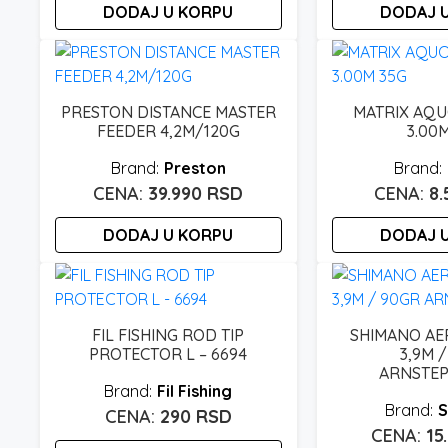
izabrane
DODAJ U KORPU
DODAJ 
na
stranici
proizvoda.
PRESTON DISTANCE MASTER
MATRIX AQU
FEEDER 4,2M/120G
3.00
Preston
39.990
RSD
8
DODAJ U KORPU
DODAJ 
FIL FISHING ROD TIP
SHIMANO AE
PROTECTOR L – 6694
3,9M 
ARNSTE
Fil Fishing
S
290
RSD
15