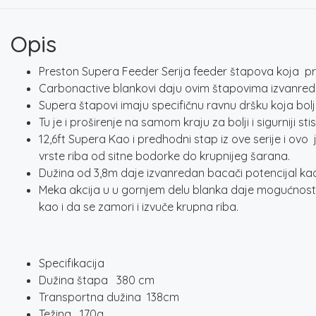
Opis
Preston Supera Feeder Serija feeder štapova koja pred
Carbonactive blankovi daju ovim štapovima izvanrednu
Supera štapovi imaju specifičnu ravnu dršku koja bolje
Tu je i proširenje na samom kraju za bolji i sigurniji st
12,6ft Supera Kao i predhodni stap iz ove serije i ovo
vrste riba od sitne bodorke do krupnijeg šarana.
Dužina od 3,8m daje izvanredan bacači potencijal kao i
Meka akcija u u gornjem delu blanka daje mogućnost da
kao i da se zamori i izvuče krupna riba.
Specifikacija
Dužina štapa 380 cm
Transportna dužina 138cm
Težina 170g