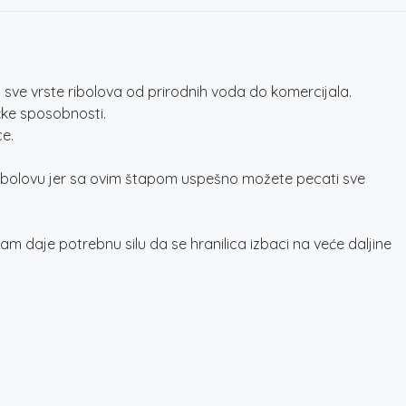
a sve vrste ribolova od prirodnih voda do komercijala.
čke sposobnosti.
ce.
der ribolovu jer sa ovim štapom uspešno možete pecati sve
m daje potrebnu silu da se hranilica izbaci na veće daljine