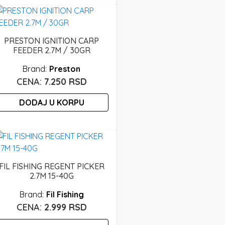
roizvod
do
ma
17.500 rsd
iše
arijanti.
PRESTON IGNITION CARP
pcije
FEEDER 2.7M / 30GR
ogu
Preston
ti
7.250
RSD
zabrane
a
DODAJ U KORPU
tranici
roizvoda.
FIL FISHING REGENT PICKER
2.7M 15-40G
Fil Fishing
2.999
RSD