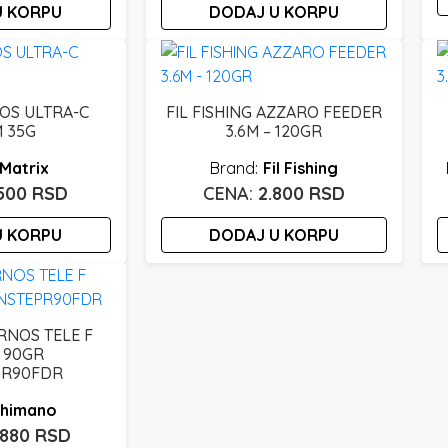
U KORPU
DODAJ U KORPU
O
p
i
v
OS ULTRA-C
FIL FISHING AZZARO FEEDER
M 35G
3.6M – 120GR
v
O
Matrix
Fil Fishing
m
.500
RSD
2.800
RSD
bi
i
U KORPU
DODAJ U KORPU
n
s
p
RNOS TELE F
/ 90GR
PR90FDR
himano
.880
RSD