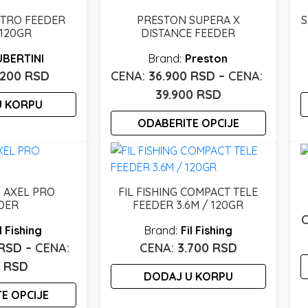
ITRO FEEDER
PRESTON SUPERA X
S
 120GR
DISTANCE FEEDER
UBERTINI
Preston
.200
RSD
36.900
RSD
–
Raspon
39.900
RSD
U KORPU
cena:
ODABERITE OPCIJE
od
36.900 rsd
Ovaj
proizvod
do
ima
39.900 rsd
G AXEL PRO
FIL FISHING COMPACT TELE
više
DER
FEEDER 3.6M / 120GR
varijanti.
l Fishing
Fil Fishing
Opcije
RSD
–
3.700
RSD
mogu
Raspon
0
RSD
biti
DODAJ U KORPU
izabrane
cena:
O
E OPCIJE
na
od