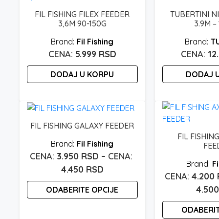
FIL FISHING FILEX FEEDER
TUBERTINI N
3,6M 90-150G
3.9M –
Fil Fishing
T
5.999
RSD
12
DODAJ U KORPU
DODAJ 
FIL FISHING GALAXY FEEDER
FIL FISHIN
Fil Fishing
FEE
3.950
RSD
–
Fi
Raspon
4.450
RSD
4.200
cena:
4.50
ODABERITE OPCIJE
od
3.950 rsd
Ovaj
ODABERIT