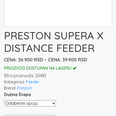
PRESTON SUPERA X
DISTANCE FEEDER
36.900
RSD
–
39.900
RSD
Raspon
cena:
PROIZVOD DOSTUPAN NA LAGERU
od
Šifra proizvoda:
20483
36.900 rsd
Kategorija:
Feeder
do
Brend:
Preston
39.900 rsd
Dužina Štapa