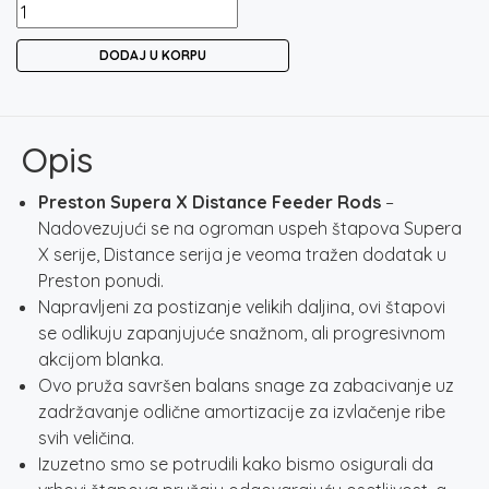
PRESTON
SUPERA
DODAJ U KORPU
X
DISTANCE
FEEDER
količina
Opis
Preston Supera X Distance Feeder Rods
–
Nadovezujući se na ogroman uspeh štapova Supera
X serije, Distance serija je veoma tražen dodatak u
Preston ponudi.
Napravljeni za postizanje velikih daljina, ovi štapovi
se odlikuju zapanjujuće snažnom, ali progresivnom
akcijom blanka.
Ovo pruža savršen balans snage za zabacivanje uz
zadržavanje odlične amortizacije za izvlačenje ribe
svih veličina.
Izuzetno smo se potrudili kako bismo osigurali da