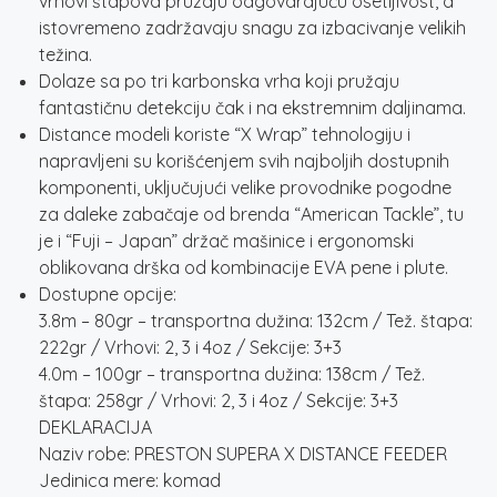
vrhovi štapova pružaju odgovarajuću osetljivost, a
istovremeno zadržavaju snagu za izbacivanje velikih
težina.
Dolaze sa po tri karbonska vrha koji pružaju
fantastičnu detekciju čak i na ekstremnim daljinama.
Distance modeli koriste “X Wrap” tehnologiju i
napravljeni su korišćenjem svih najboljih dostupnih
komponenti, uključujući velike provodnike pogodne
za daleke zabačaje od brenda “American Tackle”, tu
je i “Fuji – Japan” držač mašinice i ergonomski
oblikovana drška od kombinacije EVA pene i plute.
Dostupne opcije:
3.8m – 80gr – transportna dužina: 132cm / Tež. štapa:
222gr / Vrhovi: 2, 3 i 4oz / Sekcije: 3+3
4.0m – 100gr – transportna dužina: 138cm / Tež.
štapa: 258gr / Vrhovi: 2, 3 i 4oz / Sekcije: 3+3
DEKLARACIJA
Naziv robe: PRESTON SUPERA X DISTANCE FEEDER
Jedinica mere: komad