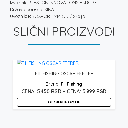
Izvoznik: PRESTON INNOVATIONS EUROPE
Država porekla: KINA
Uvoznik: RIBOSPORT MM OD / Srbija
SLIČNI PROIZVODI
FIL FISHING OSCAR FEEDER
″
Fil Fishing
5.450
RSD
–
5.999
RSD
Raspon
cena:
ODABERITE OPCIJE
od
Ovaj
5.450 rs
proizvod
do
ima