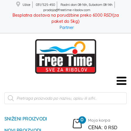
Užice
031/525-450
Radni dan 08-16h, Subotom 08-14h
prodaja@freetime-ribolov.com
Besplatna dostava na porudžbine preko 6000 RSD!(za
paket do 5kg)
Partner
Products
search
SNIŽENI PROIZVODI
0
Moja korpa
0
RSD
NOVI PROIZVODI