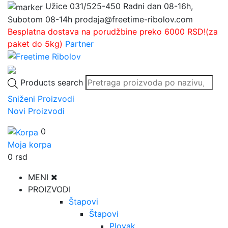
Užice
031/525-450
Radni dan 08-16h,
Subotom 08-14h
prodaja@freetime-ribolov.com
Besplatna dostava na porudžbine preko 6000 RSD!(za
paket do 5kg)
Partner
Products search
Sniženi Proizvodi
Novi Proizvodi
0
Moja korpa
0
rsd
MENI
PROIZVODI
Štapovi
Štapovi
Plovak