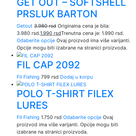
GET OUT – SOFTSHELL
PRSLUK BARTON
Getout
3.980
rsd
Originalna cena je bila:
3.980 rsd.
1.990
rsd
Trenutna cena je: 1.990 rsd.
Odaberite opcije
Ovaj proizvod ima više varijanti.
Opcije mogu biti izabrane na stranici proizvoda.
FIL CAP 2092
Fil Fishing
799
rsd
Dodaj u korpu
POLO T-SHIRT FILEX
LURES
Fil Fishing
1.750
rsd
Odaberite opcije
Ovaj
proizvod ima više varijanti. Opcije mogu biti
izabrane na stranici proizvoda.