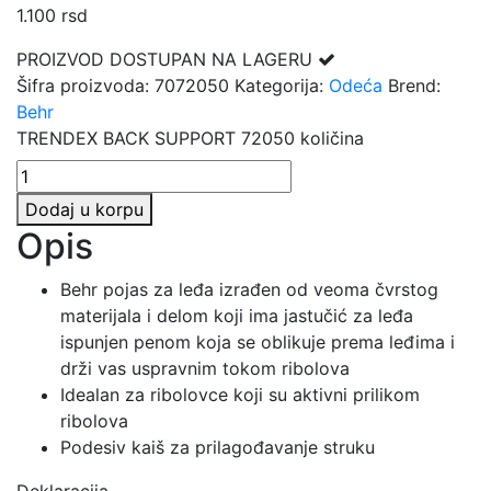
1.100
rsd
PROIZVOD DOSTUPAN NA LAGERU
Šifra proizvoda:
7072050
Kategorija:
Odeća
Brend:
Behr
TRENDEX BACK SUPPORT 72050 količina
Dodaj u korpu
Opis
Behr pojas za leđa izrađen od veoma čvrstog
materijala i delom koji ima jastučić za leđa
ispunjen penom koja se oblikuje prema leđima i
drži vas uspravnim tokom ribolova
Idealan za ribolovce koji su aktivni prilikom
ribolova
Podesiv kaiš za prilagođavanje struku
Deklaracija