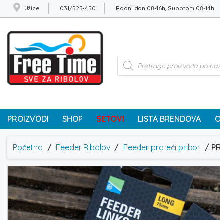
Užice
031/525-450
Radni dan 08-16h, Subotom 08-14h
Products
search
PROIZVODI
SHOP
SETOVI
LISTA BRENDOVA
O
Početna
/
Feeder Ribolov
/
Feeder prateći pribor
/ P