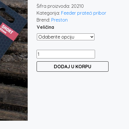
Šifra proizvoda:
20210
Kategorija:
Feeder prateći pribor
Brend:
Preston
Veličina
PRESTON
FEEDER
DODAJ U KORPU
LINKS
SOFT
količina