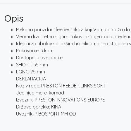
Opis
Mekani i pouzdani feeder linkovi koji Vam pomaža da le
Veoma kvalitetni i sigurni linkovi izradjeni od uprede
Idealni za ribolov sa lakšim hranilicama i na stajaćim
Pakovanje: 3 kom
Dostupni u dve opcije:
SHORT: 55 mm
LONG: 75 mm
DEKLARACIJA
Naziv robe: PRESTON FEEDER LINKS SOFT
Jedinica mere: komad
Izvoznik: PRESTON INNOVATIONS EUROPE
Država porekla: KINA
Uvoznik: RIBOSPORT MM OD