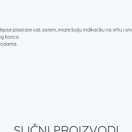
pše plasirate vaš sistem, imate bolju indikaciku na vrhu i sma
nog konca.
 vodama.
SLIČNI PROIZVODI