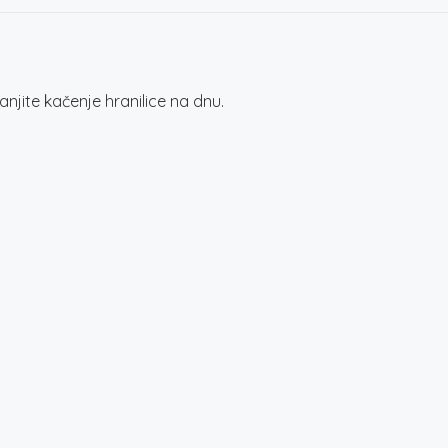
njite kačenje hranilice na dnu.