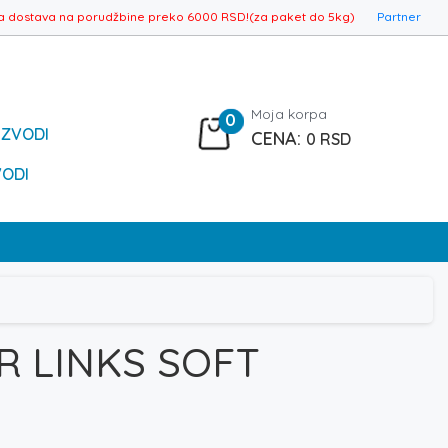
a dostava na porudžbine preko 6000 RSD!(za paket do 5kg)
Partner
Moja korpa
0
IZVODI
0
RSD
VODI
R LINKS SOFT