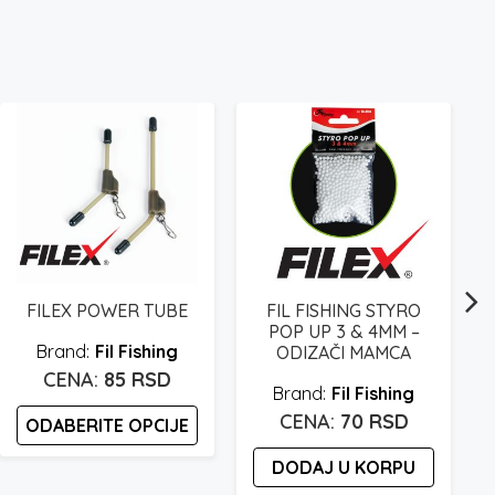
FILEX POWER TUBE
FIL FISHING STYRO
POP UP 3 & 4MM –
Fil Fishing
ODIZAČI MAMCA
85
RSD
Fil Fishing
70
RSD
ODABERITE OPCIJE
DODAJ U KORPU
Ovaj
proizvod