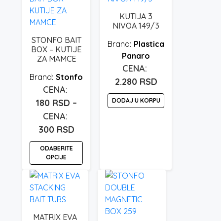
KUTIJA 3
NIVOA 149/3
STONFO BAIT
Plastica
BOX – KUTIJE
Panaro
ZA MAMCE
Stonfo
2.280
RSD
DODAJ U KORPU
180
RSD
–
Raspon
300
RSD
cena:
ODABERITE
od
OPCIJE
180 rsd
Ovaj
do
proizvod
300 rsd
ima
više
MATRIX EVA