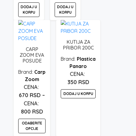
stranici
DODAJ U
DODAJ U
proizvoda.
KORPU
KORPU
KUTIJA ZA
PRIBOR 200C
CARP
ZOOM EVA
Plastica
POSUDE
Panaro
Carp
Zoom
350
RSD
DODAJ U KORPU
670
RSD
–
Raspon
800
RSD
cena:
ODABERITE
od
OPCIJE
670 rsd