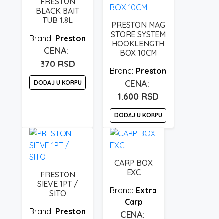
PRESTON
varijanti.
BLACK BAIT
Opcije
TUB 1.8L
PRESTON MAG
mogu
STORE SYSTEM
Preston
biti
HOOKLENGTH
BOX 10CM
izabrane
370
RSD
na
Preston
stranici
DODAJ U KORPU
proizvoda.
1.600
RSD
DODAJ U KORPU
CARP BOX
EXC
PRESTON
SIEVE 1PT /
Extra
SITO
Carp
Preston