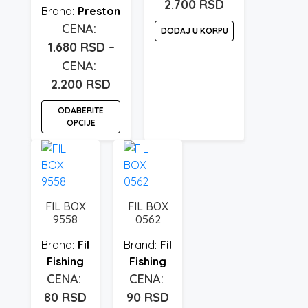
2.700
RSD
Preston
DODAJ U KORPU
1.680
RSD
–
Raspon
2.200
RSD
cena:
ODABERITE
od
OPCIJE
1.680 rsd
Ovaj
do
proizvod
2.200 rsd
ima
više
FIL BOX
FIL BOX
varijanti.
9558
0562
Opcije
Fil
Fil
mogu
Fishing
Fishing
biti
izabrane
na
80
RSD
90
RSD