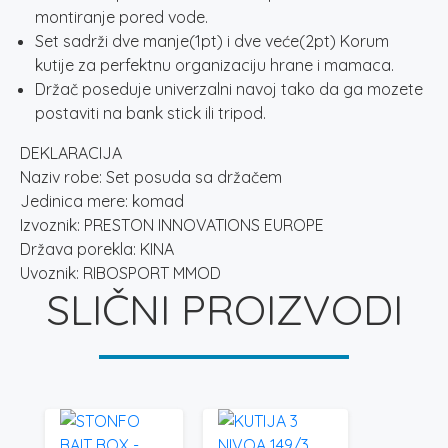
montiranje pored vode.
Set sadrži dve manje(1pt) i dve veće(2pt) Korum
kutije za perfektnu organizaciju hrane i mamaca.
Držač poseduje univerzalni navoj tako da ga mozete
postaviti na bank stick ili tripod.
DEKLARACIJA
Naziv robe: Set posuda sa držačem
Jedinica mere: komad
Izvoznik: PRESTON INNOVATIONS EUROPE
Država porekla: KINA
Uvoznik: RIBOSPORT MMOD
SLIČNI PROIZVODI