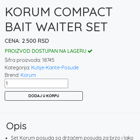
KORUM COMPACT
BAIT WAITER SET
2.500
RSD
PROIZVOD DOSTUPAN NA LAGERU
Šifra proizvoda:
18745
Kategorija:
Kutije-Kante-Posude
Brend:
Korum
KORUM
COMPACT
DODAJ U KORPU
BAIT
WAITER
SET
količina
Opis
Set Korum posuda sa držačem posuda za brzo i lako