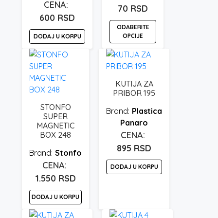
70
RSD
600
RSD
ODABERITE
OPCIJE
DODAJ U KORPU
Ovaj
proizvod
ima
KUTIJA ZA
više
PRIBOR 195
varijanti.
STONFO
Plastica
Opcije
SUPER
Panaro
mogu
MAGNETIC
BOX 248
biti
izabrane
895
RSD
Stonfo
na
DODAJ U KORPU
stranici
1.550
RSD
proizvoda.
DODAJ U KORPU