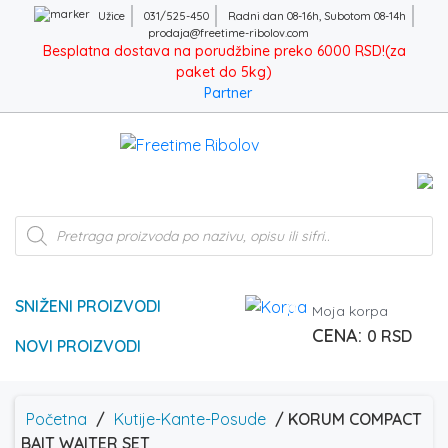
Užice
031/525-450
Radni dan 08-16h, Subotom 08-14h
prodaja@freetime-ribolov.com
Besplatna dostava na porudžbine preko 6000 RSD!(za
paket do 5kg)
Partner
Products
search
SNIŽENI PROIZVODI
0
Moja korpa
0
RSD
NOVI PROIZVODI
Početna
/
Kutije-Kante-Posude
/ KORUM COMPACT
BAIT WAITER SET