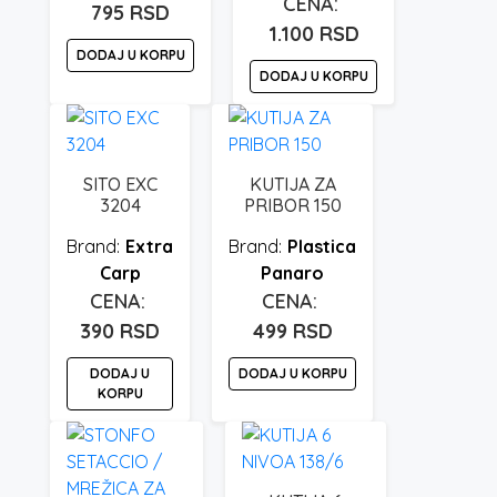
izabrane
795
RSD
1.100
RSD
na
DODAJ U KORPU
stranici
DODAJ U KORPU
proizvoda.
SITO EXC
KUTIJA ZA
3204
PRIBOR 150
Extra
Plastica
Carp
Panaro
390
RSD
499
RSD
DODAJ U
DODAJ U KORPU
KORPU