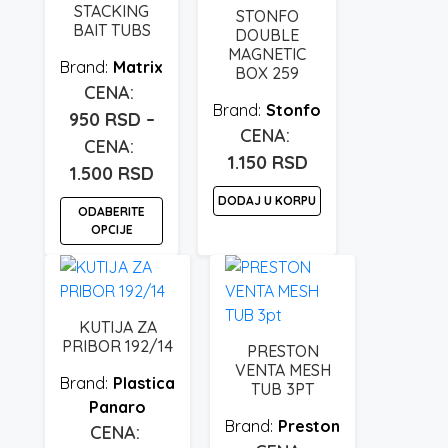
varijanti.
STACKING
STONFO
Opcije
BAIT TUBS
DOUBLE
mogu
MAGNETIC
Matrix
BOX 259
biti
izabrane
Stonfo
950
RSD
–
na
stranici
1.150
RSD
proizvoda.
Raspon
1.500
RSD
cena:
DODAJ U KORPU
ODABERITE
od
OPCIJE
950 rsd
Ovaj
do
proizvod
1.500 rsd
ima
KUTIJA ZA
više
PRIBOR 192/14
PRESTON
varijanti.
VENTA MESH
Plastica
Opcije
TUB 3PT
Panaro
mogu
Preston
biti