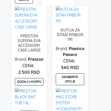
KUTIJA ZA
SITAN PRIBOR
PRESTON
191
SUPERA EVA
ACCESSORY
Plastica
CASE LARGE
Panaro
Preston
340
RSD
2.500
RSD
ODABERITE
OPCIJE
DODAJ U KORPU
Ovaj
proizvod
ima
više