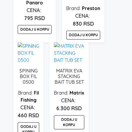
Panaro
Preston
795
RSD
830
RSD
DODAJ U KORPU
DODAJ U KORPU
SPINING
MATRIX EVA
BOX FIL
STACKING
0500
BAIT TUB SET
Fil
Matrix
Fishing
6.300
RSD
460
RSD
DODAJ U
KORPU
DODAJ U
KORPU