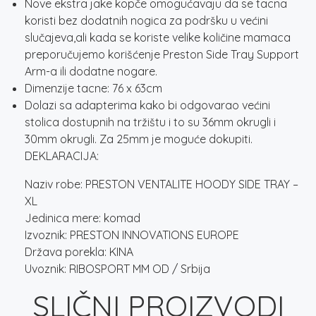
Nove ekstra jake kopče omogućavaju da se tacna
koristi bez dodatnih nogica za podršku u većini
slučajeva,ali kada se koriste velike količine mamaca
preporučujemo korišćenje Preston Side Tray Support
Arm-a ili dodatne nogare.
Dimenzije tacne: 76 x 63cm
Dolazi sa adapterima kako bi odgovarao većini
stolica dostupnih na tržištu i to su 36mm okrugli i
30mm okrugli. Za 25mm je moguće dokupiti.
DEKLARACIJA:
Naziv robe: PRESTON VENTALITE HOODY SIDE TRAY –
XL
Jedinica mere: komad
Izvoznik: PRESTON INNOVATIONS EUROPE
Država porekla: KINA
Uvoznik: RIBOSPORT MM OD / Srbija
SLIČNI PROIZVODI