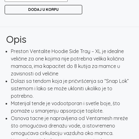
VENTALITE
DODAJ U KORPU
HOODY
SIDE
TRAY
-
Opis
XL
količina
Preston Ventalite Hoodie Side Tray – XL je idealne
veličine za one kojima nije potrebna velika količina
mamaca, ima kapacitet do 8 kutija za mamce u
zavisnosti od veličine
Dolazi sa tendom koja je pričvršćenja sa “Snap Lok”
sistemom i lako se može ukloniti ukoliko je to
potrebno.
Materijal tende je vodootporan i svetle boje, što
pomaže u smanjenju apsorpcije toplote.
Osnova tacne je napravljena od Ventamesh mreže
što omogućava drenažu vode, a istovremeno
omogućava cirkulaciju vazduha oko mamca.