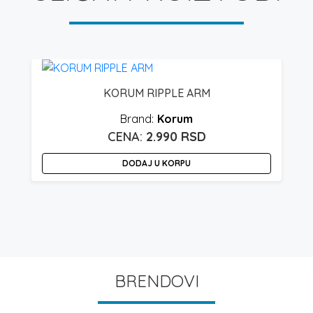
KORUM RIPPLE ARM
Korum
2.990
RSD
DODAJ U KORPU
O
p
i
v
v
O
BRENDOVI
m
bi