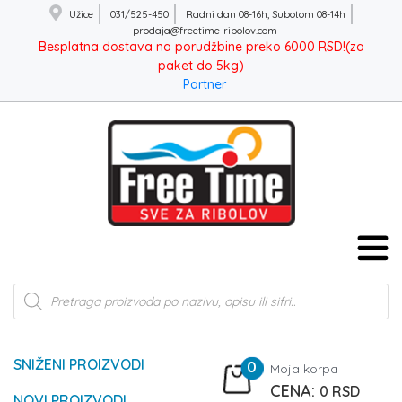
Užice
031/525-450
Radni dan 08-16h, Subotom 08-14h
prodaja@freetime-ribolov.com
Besplatna dostava na porudžbine preko 6000 RSD!(za
paket do 5kg)
Partner
Products
search
SNIŽENI PROIZVODI
0
Moja korpa
0
RSD
NOVI PROIZVODI