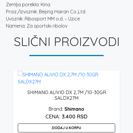
Zemlja porekla: Kina
Proiz./Izvoznik: Beijing Hairan Co.,Ltd.
Uvoznik: Ribosport MM o.d. – Uzice
Namena: Za sportski ribolov
SLIČNI PROIZVODI
SHIMANO ALIVIO DX 2,7M /10-30GR
SALDX27M
Shimano
3.400
RSD
DODAJ U KORPU