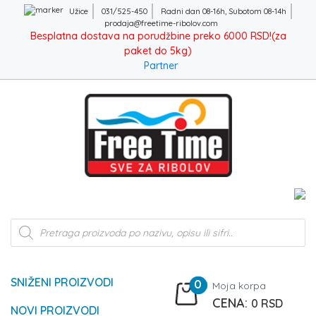
Užice
031/525-450
Radni dan 08-16h, Subotom 08-14h
prodaja@freetime-ribolov.com
Besplatna dostava na porudžbine preko 6000 RSD!(za
paket do 5kg)
Partner
Products
search
SNIŽENI PROIZVODI
0
Moja korpa
0
RSD
NOVI PROIZVODI