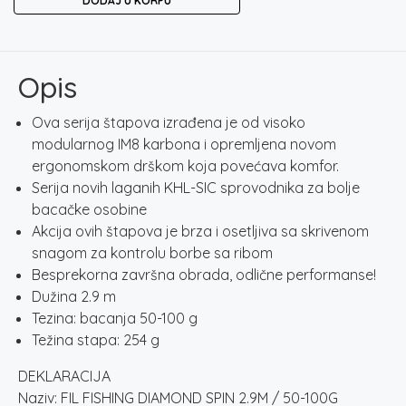
DODAJ U KORPU
DIAMOND
SPIN
2.9M
/
Opis
50-
100G
Ova serija štapova izrađena je od visoko
količina
modularnog IM8 karbona i opremljena novom
ergonomskom drškom koja povećava komfor.
Serija novih laganih KHL-SIC sprovodnika za bolje
bacačke osobine
Akcija ovih štapova je brza i osetljiva sa skrivenom
snagom za kontrolu borbe sa ribom
Besprekorna završna obrada, odlične performanse!
Dužina 2.9 m
Tezina: bacanja 50-100 g
Težina stapa: 254 g
DEKLARACIJA
Naziv: FIL FISHING DIAMOND SPIN 2.9M / 50-100G