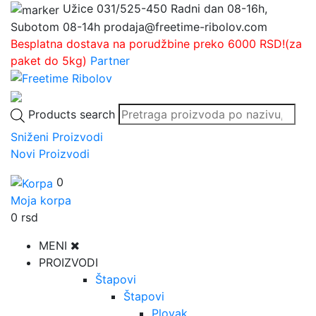
Užice
031/525-450
Radni dan 08-16h,
Subotom 08-14h
prodaja@freetime-ribolov.com
Besplatna dostava na porudžbine preko 6000 RSD!(za
paket do 5kg)
Partner
Products search
Sniženi Proizvodi
Novi Proizvodi
0
Moja korpa
0
rsd
MENI
PROIZVODI
Štapovi
Štapovi
Plovak