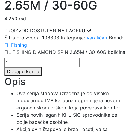
2.65M / 30-60G
4.250
rsd
PROIZVOD DOSTUPAN NA LAGERU
Šifra proizvoda:
106808
Kategorija:
Varaličari
Brend:
Fil Fishing
FIL FISHING DIAMOND SPIN 2.65M / 30-60G količina
Dodaj u korpu
Opis
Ova serija štapova izrađena je od visoko
modularnog IM8 karbona i opremljena novom
ergonomskom drškom koja povećava komfor.
Serija novih laganih KHL-SIC sprovodnika za
bolje bacačke osobine.
Akcija ovih štapova je brza i osetljiva sa