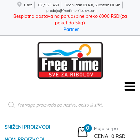
Užice
031/525-450
Radni dan 08-16h, Subotom 08-14h
prodaja@freetime-ribolov.com
Besplatna dostava na porudžbine preko 6000 RSD!(za
paket do 5kg)
Partner
Products
search
SNIŽENI PROIZVODI
0
Moja korpa
0
RSD
NOVI PROIZVODI