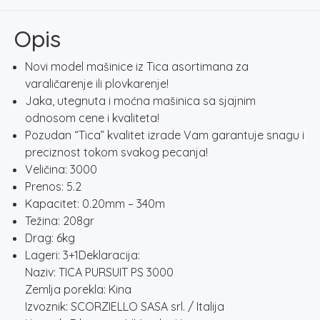
količina
Opis
Novi model mašinice iz Tica asortimana za
varaličarenje ili plovkarenje!
Jaka, utegnuta i moćna mašinica sa sjajnim
odnosom cene i kvaliteta!
Pozudan “Tica” kvalitet izrade Vam garantuje snagu i
preciznost tokom svakog pecanja!
Veličina: 3000
Prenos: 5.2
Kapacitet: 0.20mm – 340m
Težina: 208gr
Drag: 6kg
Lageri: 3+1Deklaracija:
Naziv: TICA PURSUIT PS 3000
Zemlja porekla: Kina
Izvoznik: SCORZIELLO SASA srl. / Italija