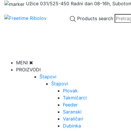
Užice
031/525-450
Radni dan 08-16h, Suboto
Products search
MENI
PROIZVODI
Štapovi
Štapovi
Plovak
Takmičarci
Feeder
Saranski
Varaličari
Dubinka