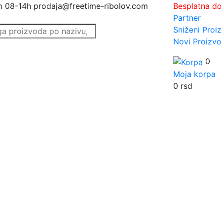
m 08-14h
prodaja@freetime-ribolov.com
Besplatna d
Partner
Sniženi Proi
Novi Proizvo
0
Moja korpa
0
rsd