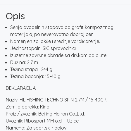
2.7M
/
Opis
15-
40GR
Serija dvodelnih štapova od grafit kompozitnog
količina
materijala, po neverovatno dobroj ceni.
Namenjen za lakše i srednje varaličarenje.
Jednostopalni SIC sprovodnici.
Izuzetne završne obrade sa drškom od plute.
Dužina: 2.7 m
Težina stapa: 244 g
Tezina bacanja: 15-40 g
DEKLARACIJA
Naziv: FIL FISHING TECHNO SPIN 2.7M / 15-40GR
Zemlja porekla: Kina
Proiz./Izvoznik: Beijing Hairan Co.,Ltd.
Uvoznik: Ribosport MM o.d. – Uzice
Namena: Za sportski ribolov