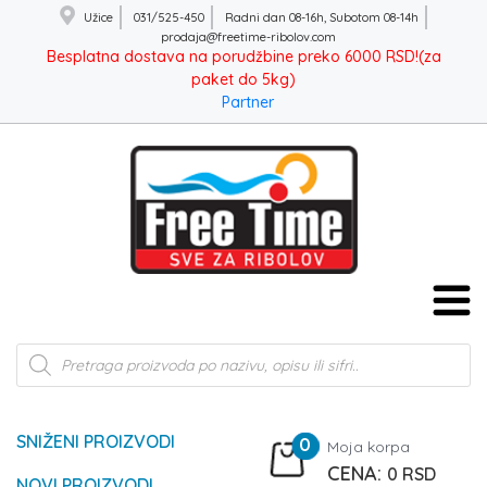
Užice
031/525-450
Radni dan 08-16h, Subotom 08-14h
prodaja@freetime-ribolov.com
Besplatna dostava na porudžbine preko 6000 RSD!(za
paket do 5kg)
Partner
Products
search
SNIŽENI PROIZVODI
0
Moja korpa
0
RSD
NOVI PROIZVODI