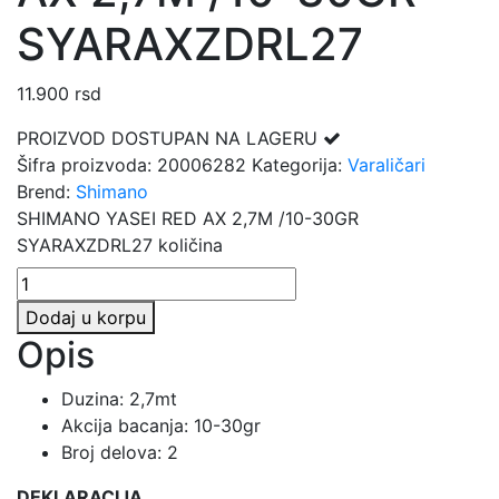
SYARAXZDRL27
11.900
rsd
PROIZVOD DOSTUPAN NA LAGERU
Šifra proizvoda:
20006282
Kategorija:
Varaličari
Brend:
Shimano
SHIMANO YASEI RED AX 2,7M /10-30GR
SYARAXZDRL27 količina
Dodaj u korpu
Opis
Duzina: 2,7mt
Akcija bacanja: 10-30gr
Broj delova: 2
DEKLARACIJA