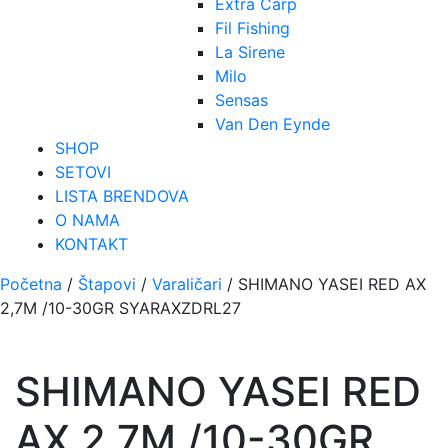
Extra Carp
Fil Fishing
La Sirene
Milo
Sensas
Van Den Eynde
SHOP
SETOVI
LISTA BRENDOVA
O NAMA
KONTAKT
Početna
/
Štapovi
/
Varaličari
/ SHIMANO YASEI RED AX
2,7M /10-30GR SYARAXZDRL27
SHIMANO YASEI RED
AX 2,7M /10-30GR