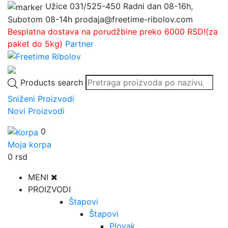
Užice
031/525-450
Radni dan 08-16h,
Subotom 08-14h
prodaja@freetime-ribolov.com
Besplatna dostava na porudžbine preko 6000 RSD!(za
paket do 5kg)
Partner
Products search
Sniženi Proizvodi
Novi Proizvodi
0
Moja korpa
0
rsd
MENI
PROIZVODI
Štapovi
Štapovi
Plovak