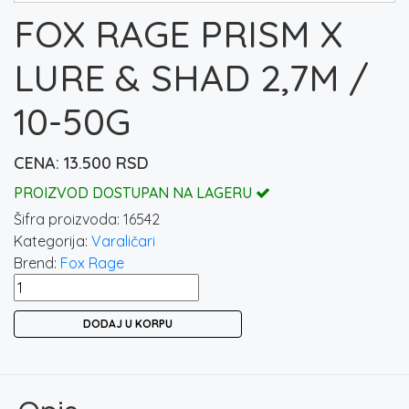
FOX RAGE PRISM X
LURE & SHAD 2,7M /
10-50G
13.500
RSD
PROIZVOD DOSTUPAN NA LAGERU
Šifra proizvoda:
16542
Kategorija:
Varaličari
Brend:
Fox Rage
FOX
RAGE
DODAJ U KORPU
PRISM
X
LURE
&