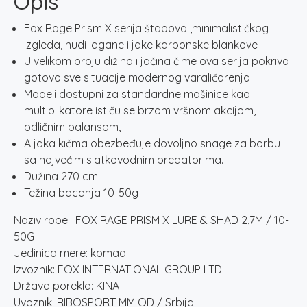
Opis
SHAD
2,7M
Fox Rage Prism X serija štapova ,minimalističkog
/
izgleda, nudi lagane i jake karbonske blankove
10-
U velikom broju dižina i jačina čime ova serija pokriva
50G
gotovo sve situacije modernog varaličarenja.
količina
Modeli dostupni za standardne mašinice kao i
multiplikatore ističu se brzom vršnom akcijom,
odličnim balansom,
A jaka kičma obezbeđuje dovoljno snage za borbu i
sa najvećim slatkovodnim predatorima.
Dužina 270 cm
Težina bacanja 10-50g
Naziv robe: FOX RAGE PRISM X LURE & SHAD 2,7M / 10-
50G
Jedinica mere: komad
Izvoznik: FOX INTERNATIONAL GROUP LTD
Država porekla: KINA
Uvoznik: RIBOSPORT MM OD / Srbija