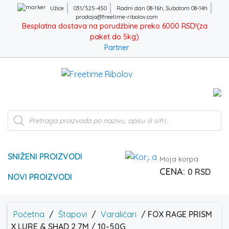
Užice
031/525-450
Radni dan 08-16h, Subotom 08-14h
prodaja@freetime-ribolov.com
Besplatna dostava na porudžbine preko 6000 RSD!(za
paket do 5kg)
Partner
Products
search
SNIŽENI PROIZVODI
0
Moja korpa
0
RSD
NOVI PROIZVODI
Početna
/
Štapovi
/
Varaličari
/ FOX RAGE PRISM
X LURE & SHAD 2,7M / 10-50G