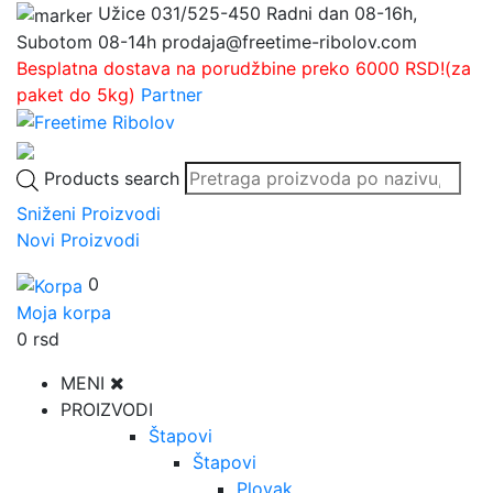
Užice
031/525-450
Radni dan 08-16h,
Subotom 08-14h
prodaja@freetime-ribolov.com
Besplatna dostava na porudžbine preko 6000 RSD!(za
paket do 5kg)
Partner
Products search
Sniženi Proizvodi
Novi Proizvodi
0
Moja korpa
0
rsd
MENI
PROIZVODI
Štapovi
Štapovi
Plovak