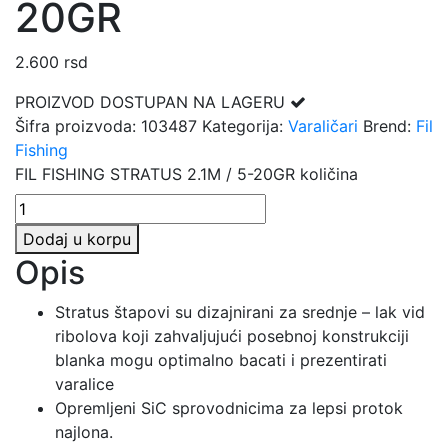
20GR
2.600
rsd
PROIZVOD DOSTUPAN NA LAGERU
Šifra proizvoda:
103487
Kategorija:
Varaličari
Brend:
Fil
Fishing
FIL FISHING STRATUS 2.1M / 5-20GR količina
Dodaj u korpu
Opis
Stratus štapovi su dizajnirani za srednje – lak vid
ribolova koji zahvaljujući posebnoj konstrukciji
blanka mogu optimalno bacati i prezentirati
varalice
Opremljeni SiC sprovodnicima za lepsi protok
najlona.