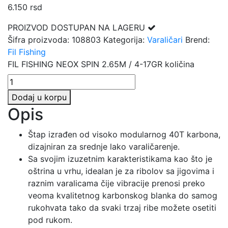
6.150
rsd
PROIZVOD DOSTUPAN NA LAGERU
Šifra proizvoda:
108803
Kategorija:
Varaličari
Brend:
Fil Fishing
FIL FISHING NEOX SPIN 2.65M / 4-17GR količina
Dodaj u korpu
Opis
Štap izrađen od visoko modularnog 40T karbona,
dizajniran za srednje lako varaličarenje.
Sa svojim izuzetnim karakteristikama kao što je
oštrina u vrhu, idealan je za ribolov sa jigovima i
raznim varalicama čije vibracije prenosi preko
veoma kvalitetnog karbonskog blanka do samog
rukohvata tako da svaki trzaj ribe možete osetiti
pod rukom.