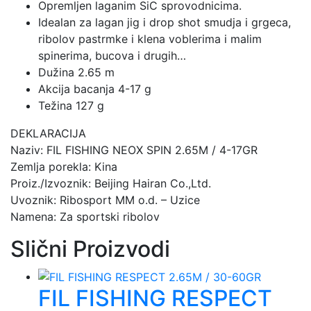
Opremljen laganim SiC sprovodnicima.
Idealan za lagan jig i drop shot smudja i grgeca,
ribolov pastrmke i klena voblerima i malim
spinerima, bucova i drugih…
Dužina 2.65 m
Akcija bacanja 4-17 g
Težina 127 g
DEKLARACIJA
Naziv: FIL FISHING NEOX SPIN 2.65M / 4-17GR
Zemlja porekla: Kina
Proiz./Izvoznik: Beijing Hairan Co.,Ltd.
Uvoznik: Ribosport MM o.d. – Uzice
Namena: Za sportski ribolov
Slični Proizvodi
FIL FISHING RESPECT