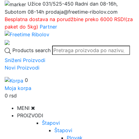
Užice
031/525-450
Radni dan 08-16h,
Subotom 08-14h
prodaja@freetime-ribolov.com
Besplatna dostava na porudžbine preko 6000 RSD!(za
paket do 5kg)
Partner
Products search
Sniženi Proizvodi
Novi Proizvodi
0
Moja korpa
0
rsd
MENI
PROIZVODI
Štapovi
Štapovi
Plovak