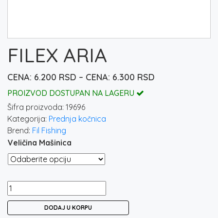
FILEX ARIA
Raspon
6.200
RSD
–
6.300
RSD
cena:
PROIZVOD DOSTUPAN NA LAGERU
od
Šifra proizvoda:
19696
6.200 rsd
Kategorija:
Prednja kočnica
do
Brend:
Fil Fishing
6.300 rsd
Veličina Mašinica
FILEX
ARIA
DODAJ U KORPU
količina