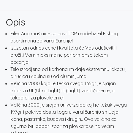
Opis
Filex Aria mašinice su novi TOP model iz Fil Fishing
asortimana za varaličarenje!
Izuzetan odnos cene i kvaliteta će Vas oduševiti i
pružiti Vam maksimalne performanse tokom
pecanja!
Telo izradjeno od karbona im daje ekstremnu lakoću,
a ručica i špulna su od aluminijuma.
Veličina 2000 koja je teška svega 165gr je sjajan
izbor za UL(Ultra Light) i L(Light) varaličarenje, a
takodje i za plovakrenje!
Veličina 3000 je sjajan univerzalac koji je težak svega
197gr i pokriva dosta toga u varaličarenju smudja,
klena, pastrmke, bucova i drugih.. Ova veličina će
sigurno biti dobar izbor za plovkaroše na većim