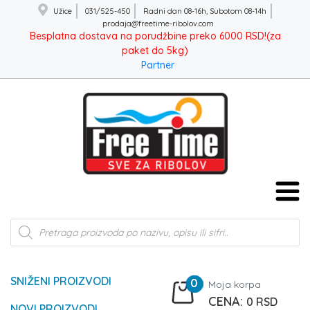
Užice
031/525-450
Radni dan 08-16h, Subotom 08-14h
prodaja@freetime-ribolov.com
Besplatna dostava na porudžbine preko 6000 RSD!(za
paket do 5kg)
Partner
Products
search
SNIŽENI PROIZVODI
0
Moja korpa
0
RSD
NOVI PROIZVODI