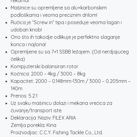
rekama!
Mašinice su opremljene sa alu+karbonskim
podloškama i veoma preciznim drilom!
Ručica je “Screw in” tipa i poseduje veoma lagan i
udoban knob!
Ono što ih takodje odlikuje je perfektno slaganje
konca i najlona!
Opremljene su sa 7+1 SSBB ležajem. (Od nerdjajućeg
čelika)
Kompjuterski balansiran rotor.
Kočnica: 2000 – 4kg / 3000 – 8kg
Kapacitet: 2000 – 0.148mm-130m / 3000 – 0.205mm –
140m
Prenos: 5.2:1
Uz svaku mašinicu dolazi i mekana vrećica za
čuvanje/transport iste.
Deklaracija :Naziv: FILEX ARIA
Zemlja porekla: Kina
Proizvodjac: C.C.Y. Fishing Tackle Co., Ltd.