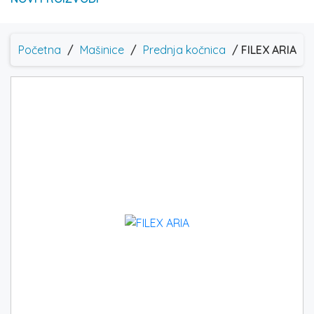
Početna
/
Mašinice
/
Prednja kočnica
/ FILEX ARIA